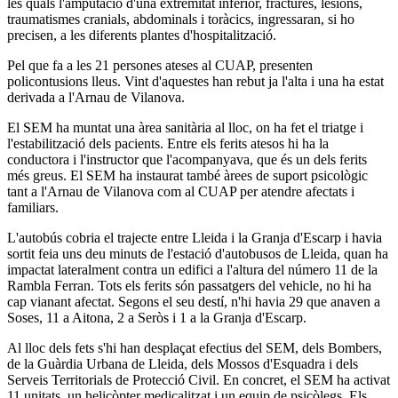
les quals l'amputació d'una extremitat inferior, fractures, lesions,
traumatismes cranials, abdominals i toràcics, ingressaran, si ho
precisen, a les diferents plantes d'hospitalització.
Pel que fa a les 21 persones ateses al CUAP, presenten
policontusions lleus. Vint d'aquestes han rebut ja l'alta i una ha estat
derivada a l'Arnau de Vilanova.
El SEM ha muntat una àrea sanitària al lloc, on ha fet el triatge i
l'estabilització dels pacients. Entre els ferits atesos hi ha la
conductora i l'instructor que l'acompanyava, que és un dels ferits
més greus. El SEM ha instaurat també àrees de suport psicològic
tant a l'Arnau de Vilanova com al CUAP per atendre afectats i
familiars.
L'autobús cobria el trajecte entre Lleida i la Granja d'Escarp i havia
sortit feia uns deu minuts de l'estació d'autobusos de Lleida, quan ha
impactat lateralment contra un edifici a l'altura del número 11 de la
Rambla Ferran. Tots els ferits són passatgers del vehicle, no hi ha
cap vianant afectat. Segons el seu destí, n'hi havia 29 que anaven a
Soses, 11 a Aitona, 2 a Seròs i 1 a la Granja d'Escarp.
Al lloc dels fets s'hi han desplaçat efectius del SEM, dels Bombers,
de la Guàrdia Urbana de Lleida, dels Mossos d'Esquadra i dels
Serveis Territorials de Protecció Civil. En concret, el SEM ha activat
11 unitats, un helicòpter medicalitzat i un equip de psicòlegs. Els