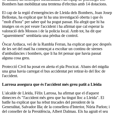
Bombers han mobilitzat una trentena d'efectius amb 14 dotacions.
El cap de la regió d'emergències de Lleida dels Bombers, Joan Josep
Bellostas, ha explicat que hi ha una investigació oberta i que és
"molt d'hora" per saber què ha pogut passar. Ha afegit que hi ha
imatges on es pot veure l'accident i ha afirmat que cal esperar la
valoració dels Mossos i de la policia local. Amb tot, ha dit que
"aparentment" semblaria una pèrdua de control.
Òscar Ardiaca, veí de la Rambla Ferran, ha explicat que poc després
de les set del matí ha començat a escoltar un continu de sirenes
d'ambulàncies i bombers, que li ha fet pensar que havia passat
alguna cosa greu.
Protecció Civil ha posat en alerta el pla Procicat. Abans del migdia
una grua havia carregat el bus accidentat per retirar-lo del lloc de
l'accident.
Larrosa assegura que és l'accident més greu patit a Lleida
L'alcalde de Lleida, Fèlix Larrosa, ha afirmat que el d'aquest
dimecres és "l'accident més greu que ha tingut lloc a Lleida". El
batlle ha explicat que ha rebut trucades del president de la
Generalitat, Salvador Illa; de la consellera d'Interior, Núria Parlon; i
del conseller de la Presidència, Albert Dalmau. Els ha agraït el seu