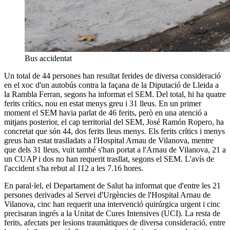
Bus accidentat
Un total de 44 persones han resultat ferides de diversa consideració
en el xoc d'un autobús contra la façana de la Diputació de Lleida a
la Rambla Ferran, segons ha informat el SEM. Del total, hi ha quatre
ferits crítics, nou en estat menys greu i 31 lleus. En un primer
moment el SEM havia parlat de 46 ferits, però en una atenció a
mitjans posterior, el cap territorial del SEM, José Ramón Ropero, ha
concretat que són 44, dos ferits lleus menys. Els ferits crítics i menys
greus han estat traslladats a l'Hospital Arnau de Vilanova, mentre
que dels 31 lleus, vuit també s'han portat a l'Arnau de Vilanova, 21 a
un CUAP i dos no han requerit trasllat, segons el SEM. L'avís de
l'accident s'ha rebut al 112 a les 7.16 hores.
En paral·lel, el Departament de Salut ha informat que d'entre les 21
persones derivades al Servei d'Urgències de l'Hospital Arnau de
Vilanova, cinc han requerit una intervenció quirúrgica urgent i cinc
precisaran ingrés a la Unitat de Cures Intensives (UCI). La resta de
ferits, afectats per lesions traumàtiques de diversa consideració, entre