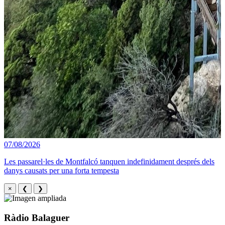
07/08/2026
Les passarel·les de Montfalcó tanquen indefinidament després dels
danys causats per una forta tempesta
×
❮
❯
Ràdio Balaguer