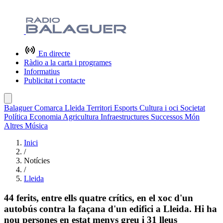
En directe
Ràdio a la carta i programes
Informatius
Publicitat i contacte
Balaguer
Comarca
Lleida
Territori
Esports
Cultura i oci
Societat
Política
Economia
Agricultura
Infraestructures
Successos
Món
Altres
Música
Inici
/
Notícies
/
Lleida
44 ferits, entre ells quatre crítics, en el xoc d'un
autobús contra la façana d'un edifici a Lleida. Hi ha
nou persones en estat menys greu i 31 lleus