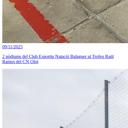
09/11/2025
2 pòdiums del Club Esportiu Natació Balaguer al Trofeu Raül
Ramos del CN Olot