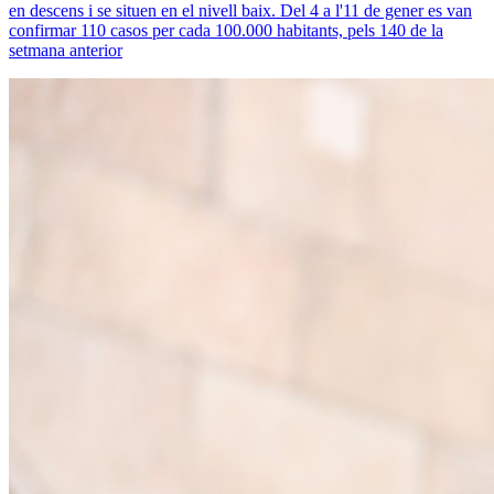
en descens i se situen en el nivell baix. Del 4 a l'11 de gener es van
confirmar 110 casos per cada 100.000 habitants, pels 140 de la
setmana anterior