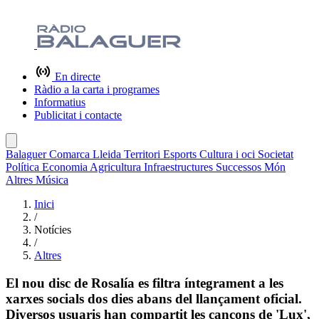
En directe
Ràdio a la carta i programes
Informatius
Publicitat i contacte
Balaguer
Comarca
Lleida
Territori
Esports
Cultura i oci
Societat
Política
Economia
Agricultura
Infraestructures
Successos
Món
Altres
Música
Inici
/
Notícies
/
Altres
El nou disc de Rosalía es filtra íntegrament a les
xarxes socials dos dies abans del llançament oficial.
Diversos usuaris han compartit les cançons de 'Lux',