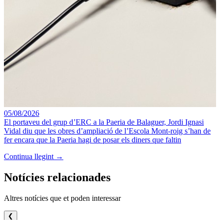
05/08/2026
El portaveu del grup d’ERC a la Paeria de Balaguer, Jordi Ignasi
Vidal diu que les obres d’ampliació de l’Escola Mont-roig s’han de
fer encara que la Paeria hagi de posar els diners que faltin
Continua llegint →
Notícies relacionades
Altres notícies que et poden interessar
❮