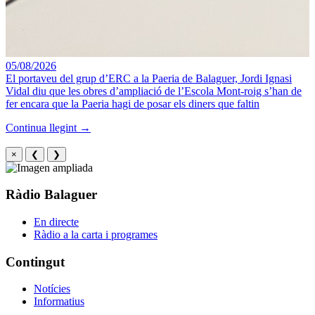
05/08/2026
El portaveu del grup d’ERC a la Paeria de Balaguer, Jordi Ignasi
Vidal diu que les obres d’ampliació de l’Escola Mont-roig s’han de
fer encara que la Paeria hagi de posar els diners que faltin
Continua llegint →
×
❮
❯
Ràdio Balaguer
En directe
Ràdio a la carta i programes
Contingut
Notícies
Informatius