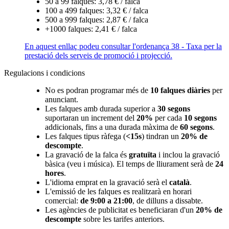
50 a 99 falques: 3,78 € / falca
100 a 499 falques: 3,32 € / falca
500 a 999 falques: 2,87 € / falca
+1000 falques: 2,41 € / falca
En aquest enllaç podeu consultar l'ordenança 38 - Taxa per la
prestació dels serveis de promoció i projecció.
Regulacions i condicions
No es podran programar més de
10 falques diàries
per
anunciant.
Les falques amb durada superior a
30 segons
suportaran un increment del
20%
per cada
10 segons
addicionals, fins a una durada màxima de
60 segons
.
Les falques tipus ràfega (
<15s
) tindran un
20% de
descompte
.
La gravació de la falca és
gratuïta
i inclou la gravació
bàsica (veu i música). El temps de lliurament serà de
24
hores
.
L'idioma emprat en la gravació serà el
català
.
L'emissió de les falques es realitzarà en horari
comercial:
de 9:00 a 21:00
, de dilluns a dissabte.
Les agències de publicitat es beneficiaran d'un
20% de
descompte
sobre les tarifes anteriors.