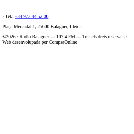
· Tel.:
+34 973 44 52 00
Plaça Mercadal 1, 25600 Balaguer, Lleida
©2026 · Ràdio Balaguer — 107.4 FM — Tots els drets reservats ·
Web desenvolupada per CompsaOnline