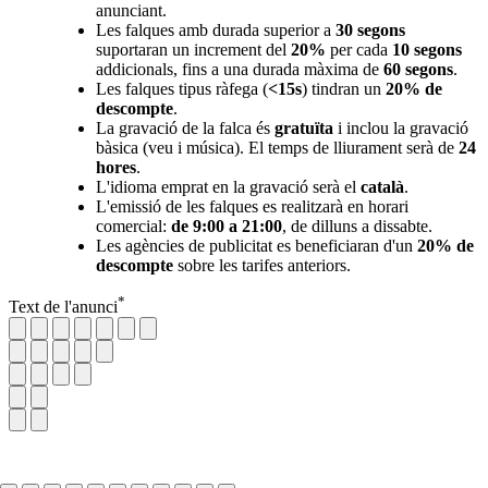
anunciant.
Les falques amb durada superior a
30 segons
suportaran un increment del
20%
per cada
10 segons
addicionals, fins a una durada màxima de
60 segons
.
Les falques tipus ràfega (
<15s
) tindran un
20% de
descompte
.
La gravació de la falca és
gratuïta
i inclou la gravació
bàsica (veu i música). El temps de lliurament serà de
24
hores
.
L'idioma emprat en la gravació serà el
català
.
L'emissió de les falques es realitzarà en horari
comercial:
de 9:00 a 21:00
, de dilluns a dissabte.
Les agències de publicitat es beneficiaran d'un
20% de
descompte
sobre les tarifes anteriors.
*
Text de l'anunci