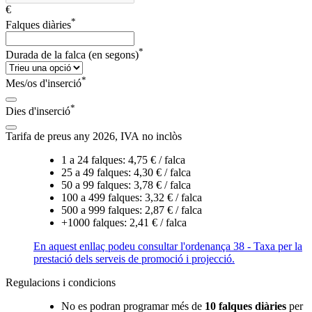
€
*
Falques diàries
*
Durada de la falca (en segons)
*
Mes/os d'inserció
*
Dies d'inserció
Tarifa de preus any 2026, IVA no inclòs
1 a 24 falques: 4,75 € / falca
25 a 49 falques: 4,30 € / falca
50 a 99 falques: 3,78 € / falca
100 a 499 falques: 3,32 € / falca
500 a 999 falques: 2,87 € / falca
+1000 falques: 2,41 € / falca
En aquest enllaç podeu consultar l'ordenança 38 - Taxa per la
prestació dels serveis de promoció i projecció.
Regulacions i condicions
No es podran programar més de
10 falques diàries
per