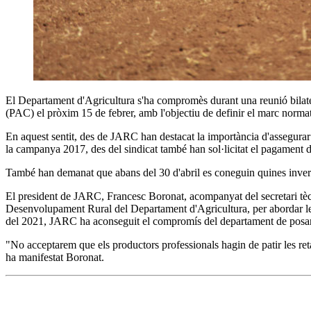
El Departament d'Agricultura s'ha compromès durant una reunió bilater
(PAC) el pròxim 15 de febrer, amb l'objectiu de definir el marc normati
En aquest sentit, des de JARC han destacat la importància d'assegurar
la campanya 2017, des del sindicat també han sol·licitat el pagament dels
També han demanat que abans del 30 d'abril es coneguin quines inver
El president de JARC, Francesc Boronat, acompanyat del secretari tècnic
Desenvolupament Rural del Departament d'Agricultura, per abordar les q
del 2021, JARC ha aconseguit el compromís del departament de posar en
"No acceptarem que els productors professionals hagin de patir les ret
ha manifestat Boronat.