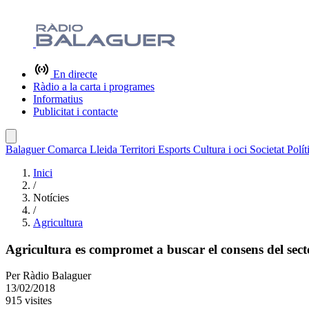
En directe
Ràdio a la carta i programes
Informatius
Publicitat i contacte
Balaguer
Comarca
Lleida
Territori
Esports
Cultura i oci
Societat
Polít
Inici
/
Notícies
/
Agricultura
Agricultura es compromet a buscar el consens del secto
Per
Ràdio Balaguer
13/02/2018
915 visites