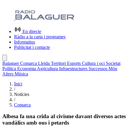
En directe
Ràdio a la carta i programes
Informatius
Publicitat i contacte
Balaguer
Comarca
Lleida
Territori
Esports
Cultura i oci
Societat
Política
Economia
Agricultura
Infraestructures
Successos
Món
Altres
Música
Inici
/
Notícies
/
Comarca
Albesa fa una crida al civisme davant diversos actes
vandàlics amb ous i petards