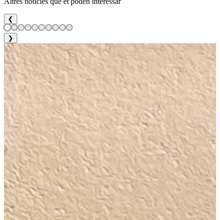
Altres notícies que et poden interessar
❮
❯