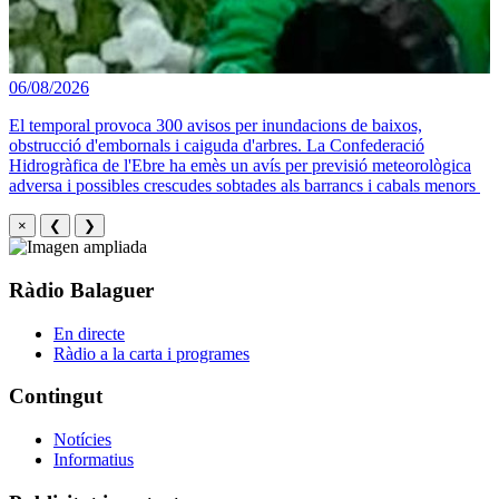
06/08/2026
El temporal provoca 300 avisos per inundacions de baixos,
obstrucció d'embornals i caiguda d'arbres. La Confederació
Hidrogràfica de l'Ebre ha emès un avís per previsió meteorològica
adversa i possibles crescudes sobtades als barrancs i cabals menors
×
❮
❯
Ràdio Balaguer
En directe
Ràdio a la carta i programes
Contingut
Notícies
Informatius