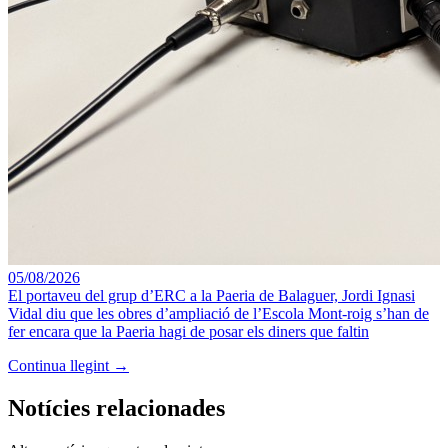
05/08/2026
El portaveu del grup d’ERC a la Paeria de Balaguer, Jordi Ignasi
Vidal diu que les obres d’ampliació de l’Escola Mont-roig s’han de
fer encara que la Paeria hagi de posar els diners que faltin
Continua llegint →
Notícies relacionades