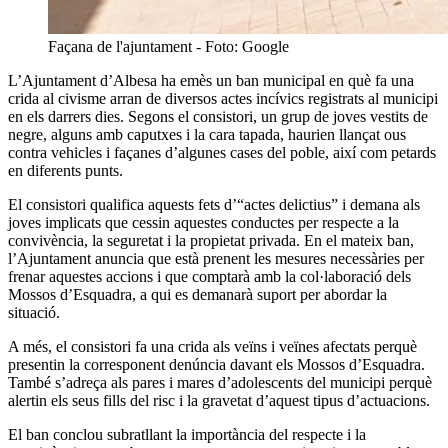
Façana de l'ajuntament - Foto: Google
L’Ajuntament d’Albesa ha emès un ban municipal en què fa una
crida al civisme arran de diversos actes incívics registrats al municipi
en els darrers dies. Segons el consistori, un grup de joves vestits de
negre, alguns amb caputxes i la cara tapada, haurien llançat ous
contra vehicles i façanes d’algunes cases del poble, així com petards
en diferents punts.
El consistori qualifica aquests fets d’“actes delictius” i demana als
joves implicats que cessin aquestes conductes per respecte a la
convivència, la seguretat i la propietat privada. En el mateix ban,
l’Ajuntament anuncia que està prenent les mesures necessàries per
frenar aquestes accions i que comptarà amb la col·laboració dels
Mossos d’Esquadra, a qui es demanarà suport per abordar la
situació.
A més, el consistori fa una crida als veïns i veïnes afectats perquè
presentin la corresponent denúncia davant els Mossos d’Esquadra.
També s’adreça als pares i mares d’adolescents del municipi perquè
alertin els seus fills del risc i la gravetat d’aquest tipus d’actuacions.
El ban conclou subratllant la importància del respecte i la