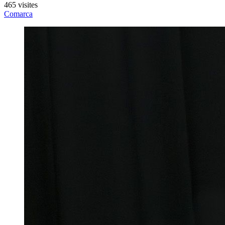
465 visites
Comarca