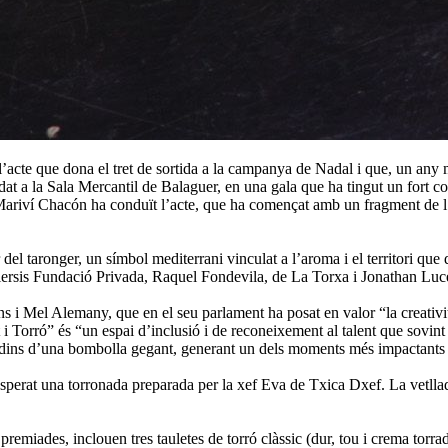
acte que dona el tret de sortida a la campanya de Nadal i que, un any més
ladat a la Sala Mercantil de Balaguer, en una gala que ha tingut un fort 
 Mariví Chacón ha conduït l’acte, que ha començat amb un fragment de l
del taronger, un símbol mediterrani vinculat a l’aroma i el territori que
Ilersis Fundació Privada, Raquel Fondevila, de La Torxa i Jonathan Luc
i Mel Alemany, que en el seu parlament ha posat en valor “la creativitat
i Torró” és “un espai d’inclusió i de reconeixement al talent que sovint 
 dins d’una bombolla gegant, generant un dels moments més impactants i 
ha esperat una torronada preparada per la xef Eva de Txica Dxef. La vetll
emiades, inclouen tres tauletes de torró clàssic (dur, tou i crema torrada