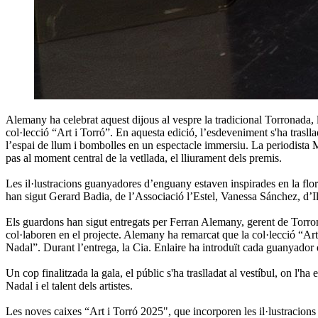
Alemany ha celebrat aquest dijous al vespre la tradicional Torronada, l’
col·lecció “Art i Torró”. En aquesta edició, l’esdeveniment s'ha trasl
l’espai de llum i bombolles en un espectacle immersiu. La periodista
pas al moment central de la vetllada, el lliurament dels premis.
Les il·lustracions guanyadores d’enguany estaven inspirades en la flor 
han sigut Gerard Badia, de l’Associació l’Estel, Vanessa Sánchez, d’
Els guardons han sigut entregats per Ferran Alemany, gerent de Torrons 
col·laboren en el projecte. Alemany ha remarcat que la col·lecció “Art 
Nadal”. Durant l’entrega, la Cia. Enlaire ha introduït cada guanyador
Un cop finalitzada la gala, el públic s'ha traslladat al vestíbul, on l'
Nadal i el talent dels artistes.
Les noves caixes “Art i Torró 2025", que incorporen les il·lustracions pr