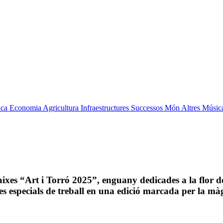
ica
Economia
Agricultura
Infraestructures
Successos
Món
Altres
Músic
aixes “Art i Torró 2025”, enguany dedicades a la flor d
tres especials de treball en una edició marcada per la mà