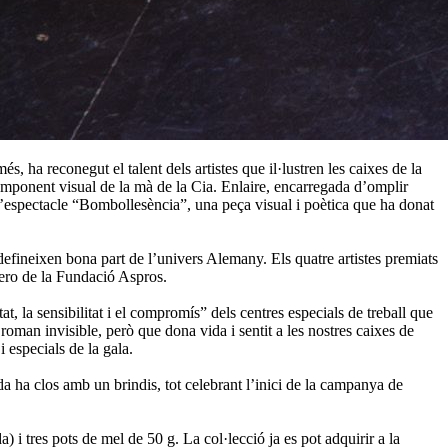
, ha reconegut el talent dels artistes que il·lustren les caixes de la
component visual de la mà de la Cia. Enlaire, encarregada d’omplir
’espectacle “Bombollesència”, una peça visual i poètica que ha donat
 defineixen bona part de l’univers Alemany. Els quatre artistes premiats
ero de la Fundació Aspros.
, la sensibilitat i el compromís” dels centres especials de treball que
roman invisible, però que dona vida i sentit a les nostres caixes de
especials de la gala.
ada ha clos amb un brindis, tot celebrant l’inici de la campanya de
) i tres pots de mel de 50 g. La col·lecció ja es pot adquirir a la