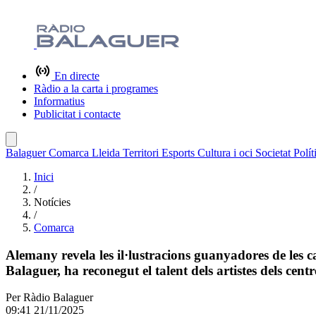
En directe
Ràdio a la carta i programes
Informatius
Publicitat i contacte
Balaguer
Comarca
Lleida
Territori
Esports
Cultura i oci
Societat
Polít
Inici
/
Notícies
/
Comarca
Alemany revela les il·lustracions guanyadores de les c
Balaguer, ha reconegut el talent dels artistes dels cen
Per
Ràdio Balaguer
09:41 21/11/2025