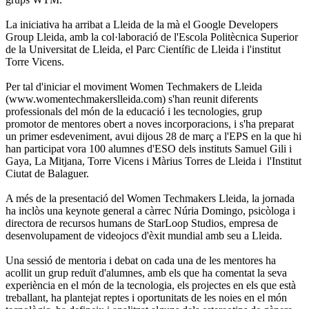
La iniciativa ha arribat a Lleida de la mà el Google Developers
Group Lleida, amb la col·laboració de l'Escola Politècnica Superior
de la Universitat de Lleida, el Parc Científic de Lleida i l'institut
Torre Vicens.
Per tal d'iniciar el moviment Women Techmakers de Lleida
(www.womentechmakerslleida.com) s'han reunit diferents
professionals del món de la educació i les tecnologies, grup
promotor de mentores obert a noves incorporacions, i s'ha preparat
un primer esdeveniment, avui dijous 28 de març a l'EPS en la que hi
han participat vora 100 alumnes d'ESO dels instituts Samuel Gili i
Gaya, La Mitjana, Torre Vicens i Màrius Torres de Lleida i l'Institut
Ciutat de Balaguer.
A més de la presentació del Women Techmakers Lleida, la jornada
ha inclòs una keynote general a càrrec Núria Domingo, psicòloga i
directora de recursos humans de StarLoop Studios, empresa de
desenvolupament de videojocs d'èxit mundial amb seu a Lleida.
Una sessió de mentoria i debat on cada una de les mentores ha
acollit un grup reduït d'alumnes, amb els que ha comentat la seva
experiència en el món de la tecnologia, els projectes en els que està
treballant, ha plantejat reptes i oportunitats de les noies en el món