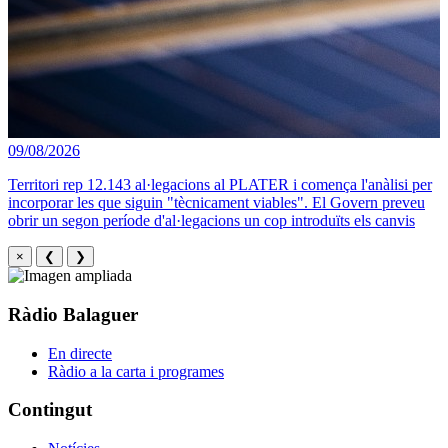
09/08/2026
Territori rep 12.143 al·legacions al PLATER i comença l'anàlisi per
incorporar les que siguin "tècnicament viables". El Govern preveu
obrir un segon període d'al·legacions un cop introduïts els canvis
×
❮
❯
Ràdio Balaguer
En directe
Ràdio a la carta i programes
Contingut