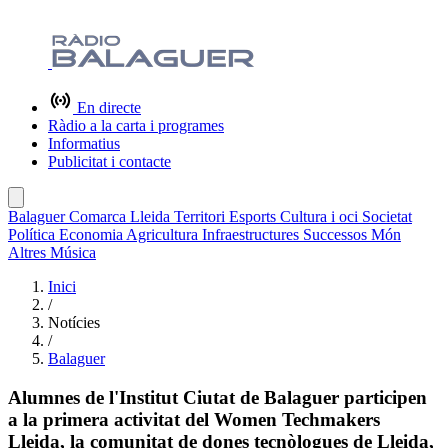
En directe
Ràdio a la carta i programes
Informatius
Publicitat i contacte
Balaguer
Comarca
Lleida
Territori
Esports
Cultura i oci
Societat
Política
Economia
Agricultura
Infraestructures
Successos
Món
Altres
Música
Inici
/
Notícies
/
Balaguer
Alumnes de l'Institut Ciutat de Balaguer participen
a la primera activitat del Women Techmakers
Lleida, la comunitat de dones tecnòlogues de Lleida,