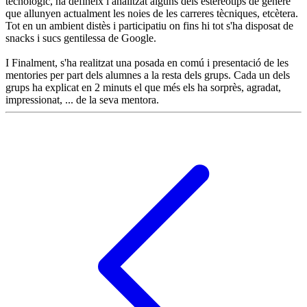
tecnològic, ha defineix i analitzat alguns dels estereotips de gènere
que allunyen actualment les noies de les carreres tècniques, etcètera.
Tot en un ambient distès i participatiu on fins hi tot s'ha disposat de
snacks i sucs gentilessa de Google.
I Finalment, s'ha realitzat una posada en comú i presentació de les
mentories per part dels alumnes a la resta dels grups. Cada un dels
grups ha explicat en 2 minuts el que més els ha sorprès, agradat,
impressionat, ... de la seva mentora.