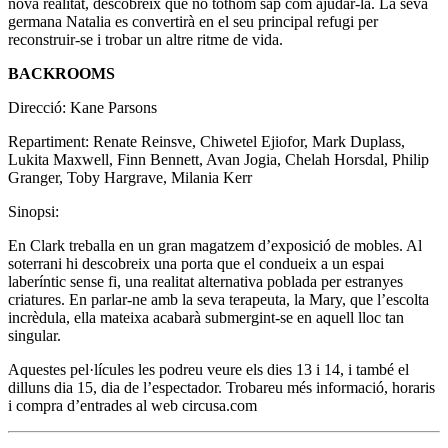
nova realitat, descobreix que no tothom sap com ajudar-la. La seva
germana Natalia es convertirà en el seu principal refugi per
reconstruir-se i trobar un altre ritme de vida.
BACKROOMS
Direcció: Kane Parsons
Repartiment: Renate Reinsve, Chiwetel Ejiofor, Mark Duplass,
Lukita Maxwell, Finn Bennett, Avan Jogia, Chelah Horsdal, Philip
Granger, Toby Hargrave, Milania Kerr
Sinopsi:
En Clark treballa en un gran magatzem d’exposició de mobles. Al
soterrani hi descobreix una porta que el condueix a un espai
laberíntic sense fi, una realitat alternativa poblada per estranyes
criatures. En parlar-ne amb la seva terapeuta, la Mary, que l’escolta
incrèdula, ella mateixa acabarà submergint-se en aquell lloc tan
singular.
Aquestes pel·lícules les podreu veure els dies 13 i 14, i també el
dilluns dia 15, dia de l’espectador. Trobareu més informació, horaris
i compra d’entrades al web circusa.com