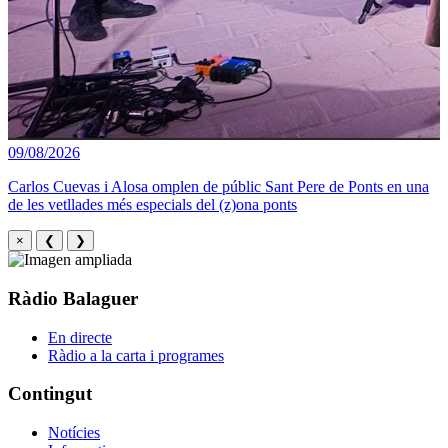
09/08/2026
Carlos Cuevas i Alosa omplen de públic Sant Pere de Ponts en una
de les vetllades més especials del (z)ona ponts
×
❮
❯
Ràdio Balaguer
En directe
Ràdio a la carta i programes
Contingut
Notícies