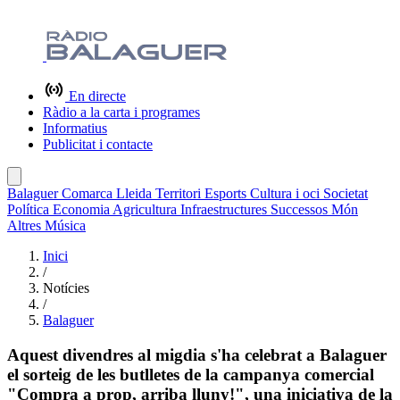
En directe
Ràdio a la carta i programes
Informatius
Publicitat i contacte
Balaguer
Comarca
Lleida
Territori
Esports
Cultura i oci
Societat
Política
Economia
Agricultura
Infraestructures
Successos
Món
Altres
Música
Inici
/
Notícies
/
Balaguer
Aquest divendres al migdia s'ha celebrat a Balaguer
el sorteig de les butlletes de la campanya comercial
"Compra a prop, arriba lluny!", una iniciativa de la