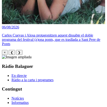
06/08/2026
Carlos Cuevas i Alosa protagonitzen aquest dissabte el doble
programa del festival (z)ona ponts, que es trasllada a Sant Pere de
Ponts
×
❮
❯
Ràdio Balaguer
En directe
Ràdio a la carta i programes
Contingut
Notícies
Informatius