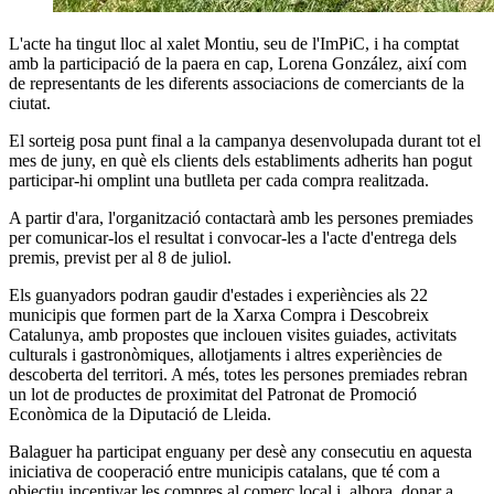
L'acte ha tingut lloc al xalet Montiu, seu de l'ImPiC, i ha comptat
amb la participació de la paera en cap, Lorena González, així com
de representants de les diferents associacions de comerciants de la
ciutat.
El sorteig posa punt final a la campanya desenvolupada durant tot el
mes de juny, en què els clients dels establiments adherits han pogut
participar-hi omplint una butlleta per cada compra realitzada.
A partir d'ara, l'organització contactarà amb les persones premiades
per comunicar-los el resultat i convocar-les a l'acte d'entrega dels
premis, previst per al 8 de juliol.
Els guanyadors podran gaudir d'estades i experiències als 22
municipis que formen part de la Xarxa Compra i Descobreix
Catalunya, amb propostes que inclouen visites guiades, activitats
culturals i gastronòmiques, allotjaments i altres experiències de
descoberta del territori. A més, totes les persones premiades rebran
un lot de productes de proximitat del Patronat de Promoció
Econòmica de la Diputació de Lleida.
Balaguer ha participat enguany per desè any consecutiu en aquesta
iniciativa de cooperació entre municipis catalans, que té com a
objectiu incentivar les compres al comerç local i, alhora, donar a