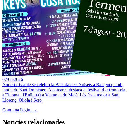
07/08/2026
Aquest dissabte se celebra la Ballada dels Anisets a Balaguer, amb
motiu de Sant Domènec. A comarca destaca el festival d’astronomia
a Tiurana i l'Enlluna't a Vilanova de Meià. I és festa major a Sant
Llorenç, Oliola i Seró
Continua llegint →
Notícies relacionades