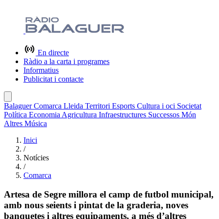
En directe
Ràdio a la carta i programes
Informatius
Publicitat i contacte
Balaguer
Comarca
Lleida
Territori
Esports
Cultura i oci
Societat
Política
Economia
Agricultura
Infraestructures
Successos
Món
Altres
Música
Inici
/
Notícies
/
Comarca
Artesa de Segre millora el camp de futbol municipal,
amb nous seients i pintat de la graderia, noves
banquetes i altres equipaments, a més d’altres