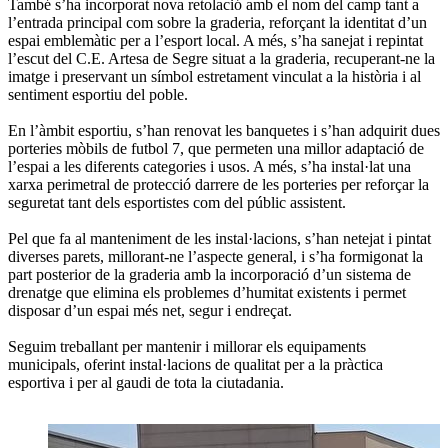
També s’ha incorporat nova retolació amb el nom del camp tant a
l’entrada principal com sobre la graderia, reforçant la identitat d’un
espai emblemàtic per a l’esport local. A més, s’ha sanejat i repintat
l’escut del C.E. Artesa de Segre situat a la graderia, recuperant-ne la
imatge i preservant un símbol estretament vinculat a la història i al
sentiment esportiu del poble.
En l’àmbit esportiu, s’han renovat les banquetes i s’han adquirit dues
porteries mòbils de futbol 7, que permeten una millor adaptació de
l’espai a les diferents categories i usos. A més, s’ha instal·lat una
xarxa perimetral de protecció darrere de les porteries per reforçar la
seguretat tant dels esportistes com del públic assistent.
Pel que fa al manteniment de les instal·lacions, s’han netejat i pintat
diverses parets, millorant-ne l’aspecte general, i s’ha formigonat la
part posterior de la graderia amb la incorporació d’un sistema de
drenatge que elimina els problemes d’humitat existents i permet
disposar d’un espai més net, segur i endreçat.
Seguim treballant per mantenir i millorar els equipaments
municipals, oferint instal·lacions de qualitat per a la pràctica
esportiva i per al gaudi de tota la ciutadania.