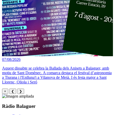
07/08/2026
Aquest dissabte se celebra la Ballada dels Anisets a Balaguer, amb
motiu de Sant Domènec. A comarca destaca el festival d’astronomia
a Tiurana i l'Enlluna't a Vilanova de Meià. I és festa major a Sant
Llorenç, Oliola i Seró
×
❮
❯
Ràdio Balaguer