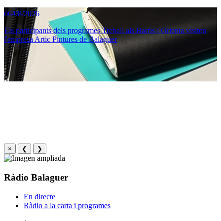
06/08/2026
Els participants dels programes Treball als Barris i Orienta visiten
l'empresa Artic Pintures de Balaguer
×
❮
❯
Ràdio Balaguer
En directe
Ràdio a la carta i programes