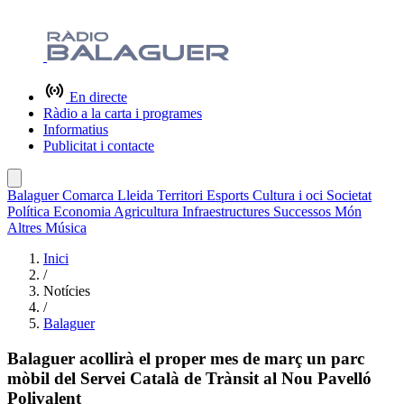
En directe
Ràdio a la carta i programes
Informatius
Publicitat i contacte
Balaguer
Comarca
Lleida
Territori
Esports
Cultura i oci
Societat
Política
Economia
Agricultura
Infraestructures
Successos
Món
Altres
Música
Inici
/
Notícies
/
Balaguer
Balaguer acollirà el proper mes de març un parc
mòbil del Servei Català de Trànsit al Nou Pavelló
Polivalent