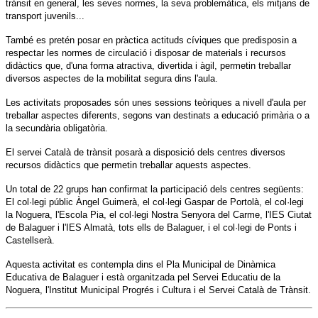
trànsit en general, les seves normes, la seva problemàtica, els mitjans de
transport juvenils...
També es pretén posar en pràctica actituds cíviques que predisposin a
respectar les normes de circulació i disposar de materials i recursos
didàctics que, d'una forma atractiva, divertida i àgil, permetin treballar
diversos aspectes de la mobilitat segura dins l'aula.
Les activitats proposades són unes sessions teòriques a nivell d'aula per
treballar aspectes diferents, segons van destinats a educació primària o a
la secundària obligatòria.
El servei Català de trànsit posarà a disposició dels centres diversos
recursos didàctics que permetin treballar aquests aspectes.
Un total de 22 grups han confirmat la participació dels centres següents:
El col·legi públic Àngel Guimerà, el col·legi Gaspar de Portolà, el col·legi
la Noguera, l'Escola Pia, el col·legi Nostra Senyora del Carme, l'IES Ciutat
de Balaguer i l'IES Almatà, tots ells de Balaguer, i el col·legi de Ponts i
Castellserà.
Aquesta activitat es contempla dins el Pla Municipal de Dinàmica
Educativa de Balaguer i està organitzada pel Servei Educatiu de la
Noguera, l'Institut Municipal Progrés i Cultura i el Servei Català de Trànsit.