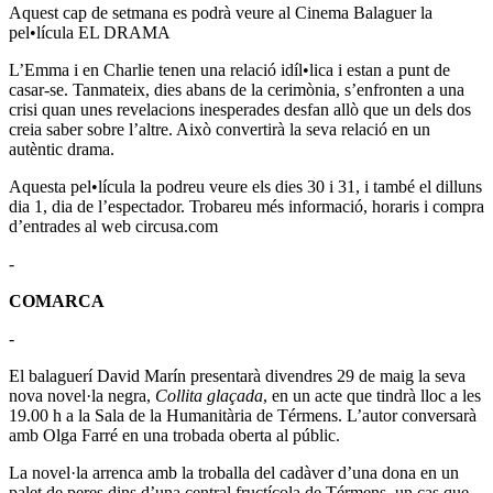
Aquest cap de setmana es podrà veure al Cinema Balaguer la
pel•lícula EL DRAMA
L’Emma i en Charlie tenen una relació idíl•lica i estan a punt de
casar-se. Tanmateix, dies abans de la cerimònia, s’enfronten a una
crisi quan unes revelacions inesperades desfan allò que un dels dos
creia saber sobre l’altre. Això convertirà la seva relació en un
autèntic drama.
Aquesta pel•lícula la podreu veure els dies 30 i 31, i també el dilluns
dia 1, dia de l’espectador. Trobareu més informació, horaris i compra
d’entrades al web circusa.com
-
COMARCA
-
El balaguerí David Marín presentarà divendres 29 de maig la seva
nova novel·la negra,
Collita glaçada
, en un acte que tindrà lloc a les
19.00 h a la Sala de la Humanitària de Térmens. L’autor conversarà
amb Olga Farré en una trobada oberta al públic.
La novel·la arrenca amb la troballa del cadàver d’una dona en un
palet de peres dins d’una central fructícola de Térmens, un cas que