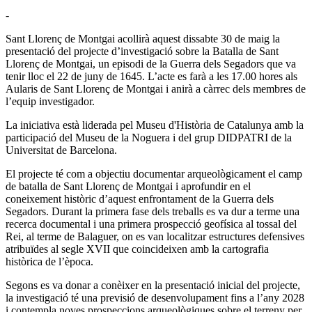
-
Sant Llorenç de Montgai acollirà aquest dissabte 30 de maig la
presentació del projecte d’investigació sobre la Batalla de Sant
Llorenç de Montgai, un episodi de la Guerra dels Segadors que va
tenir lloc el 22 de juny de 1645. L’acte es farà a les 17.00 hores als
Aularis de Sant Llorenç de Montgai i anirà a càrrec dels membres de
l’equip investigador.
La iniciativa està liderada pel Museu d'Història de Catalunya amb la
participació del Museu de la Noguera i del grup DIDPATRI de la
Universitat de Barcelona.
El projecte té com a objectiu documentar arqueològicament el camp
de batalla de Sant Llorenç de Montgai i aprofundir en el
coneixement històric d’aquest enfrontament de la Guerra dels
Segadors. Durant la primera fase dels treballs es va dur a terme una
recerca documental i una primera prospecció geofísica al tossal del
Rei, al terme de Balaguer, on es van localitzar estructures defensives
atribuïdes al segle XVII que coincideixen amb la cartografia
històrica de l’època.
Segons es va donar a conèixer en la presentació inicial del projecte,
la investigació té una previsió de desenvolupament fins a l’any 2028
i contempla noves prospeccions arqueològiques sobre el terreny per