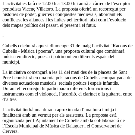
L’activitat es farà de 12.00 h a 13.00 h i anirà a càrrec de l’escriptor i
periodista Vicenç Villatoro. La proposta oferirà un recorregut per
històries de poder, guerres i conquestes medievals, abordant els
conflictes, les aliances i les lluites pel territori, així com l’evolució
dels mapes polítics del passat, el present i el futur.
-
Cubells celebrarà aquest diumenge 31 de maig l’activitat “Racons de
Cubells - Música i poema”, una proposta cultural que combinarà
música en directe, poesia i patrimoni en diferents espais del
municipi.
La iniciativa començarà a les 11 del matí des de la placeta de Sant
Pere i consistirà en una ruta pels racons de Cubells acompanyada de
diverses actuacions musicals, recitals poètics i espais infantils.
Durant el recorregut hi participaran diferents formacions i
instruments com el violoncel, l’acordió, el clarinet o la guitarra, entre
d’altres.
L’activitat tindrà una durada aproximada d’una hora i mitja i
finalitzarà amb un vermut per als assistents. La proposta està
organitzada per l’Ajuntament de Cubells amb la col·laboració de
l’Escola Municipal de Música de Balaguer i el Conservatori de
Cervera.