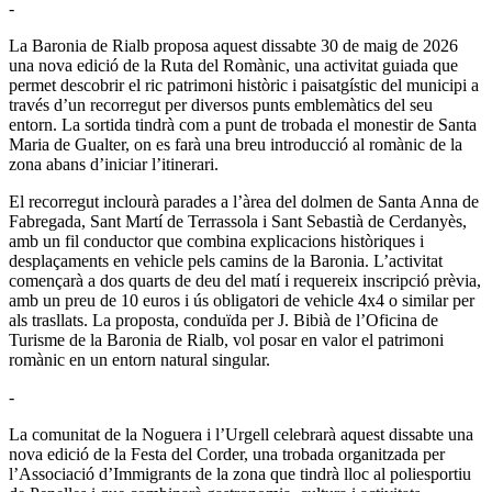
-
La Baronia de Rialb proposa aquest dissabte 30 de maig de 2026
una nova edició de la Ruta del Romànic, una activitat guiada que
permet descobrir el ric patrimoni històric i paisatgístic del municipi a
través d’un recorregut per diversos punts emblemàtics del seu
entorn. La sortida tindrà com a punt de trobada el monestir de Santa
Maria de Gualter, on es farà una breu introducció al romànic de la
zona abans d’iniciar l’itinerari.
El recorregut inclourà parades a l’àrea del dolmen de Santa Anna de
Fabregada, Sant Martí de Terrassola i Sant Sebastià de Cerdanyès,
amb un fil conductor que combina explicacions històriques i
desplaçaments en vehicle pels camins de la Baronia. L’activitat
començarà a dos quarts de deu del matí i requereix inscripció prèvia,
amb un preu de 10 euros i ús obligatori de vehicle 4x4 o similar per
als trasllats. La proposta, conduïda per J. Bibià de l’Oficina de
Turisme de la Baronia de Rialb, vol posar en valor el patrimoni
romànic en un entorn natural singular.
-
La comunitat de la Noguera i l’Urgell celebrarà aquest dissabte una
nova edició de la Festa del Corder, una trobada organitzada per
l’Associació d’Immigrants de la zona que tindrà lloc al poliesportiu