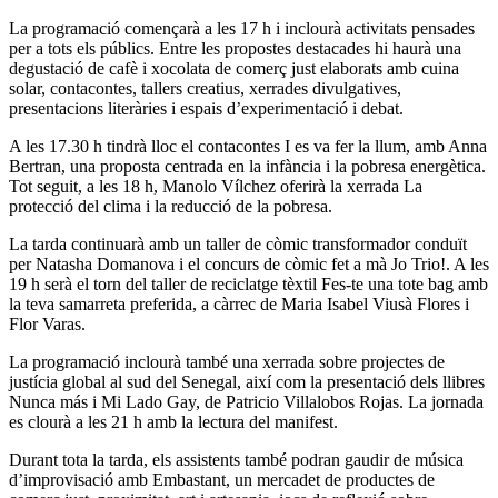
La programació començarà a les 17 h i inclourà activitats pensades
per a tots els públics. Entre les propostes destacades hi haurà una
degustació de cafè i xocolata de comerç just elaborats amb cuina
solar, contacontes, tallers creatius, xerrades divulgatives,
presentacions literàries i espais d’experimentació i debat.
A les 17.30 h tindrà lloc el contacontes I es va fer la llum, amb Anna
Bertran, una proposta centrada en la infància i la pobresa energètica.
Tot seguit, a les 18 h, Manolo Vílchez oferirà la xerrada La
protecció del clima i la reducció de la pobresa.
La tarda continuarà amb un taller de còmic transformador conduït
per Natasha Domanova i el concurs de còmic fet a mà Jo Trio!. A les
19 h serà el torn del taller de reciclatge tèxtil Fes-te una tote bag amb
la teva samarreta preferida, a càrrec de Maria Isabel Viusà Flores i
Flor Varas.
La programació inclourà també una xerrada sobre projectes de
justícia global al sud del Senegal, així com la presentació dels llibres
Nunca más i Mi Lado Gay, de Patricio Villalobos Rojas. La jornada
es clourà a les 21 h amb la lectura del manifest.
Durant tota la tarda, els assistents també podran gaudir de música
d’improvisació amb Embastant, un mercadet de productes de