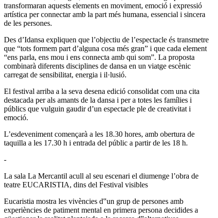
transformaran aquests elements en moviment, emoció i expressió
artística per connectar amb la part més humana, essencial i sincera
de les persones.
Des d’Idansa expliquen que l’objectiu de l’espectacle és transmetre
que “tots formem part d’alguna cosa més gran” i que cada element
“ens parla, ens mou i ens connecta amb qui som”. La proposta
combinarà diferents disciplines de dansa en un viatge escènic
carregat de sensibilitat, energia i il·lusió.
El festival arriba a la seva desena edició consolidat com una cita
destacada per als amants de la dansa i per a totes les famílies i
públics que vulguin gaudir d’un espectacle ple de creativitat i
emoció.
L’esdeveniment començarà a les 18.30 hores, amb obertura de
taquilla a les 17.30 h i entrada del públic a partir de les 18 h.
-
La sala La Mercantil acull al seu escenari el diumenge l’obra de
teatre EUCARISTIA, dins del Festival visibles
Eucaristia mostra les vivències d‟un grup de persones amb
experiències de patiment mental en primera persona decidides a