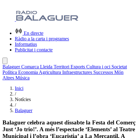
En directe
Ràdio a la carta i programes
Informatius
Publicitat i contacte
Balaguer
Comarca
Lleida
Territori
Esports
Cultura i oci
Societat
Política
Economia
Agricultura
Infraestructures
Successos
Món
Altres
Música
Inici
/
Notícies
/
Balaguer
Balaguer celebra aquest dissabte la Festa del Comerç
Just ‘Jo trio!’. A més l’espectacle ‘Elements’ al Teatre
Municipal i l’obra ‘Eucaristia’ a La Mercantil. A