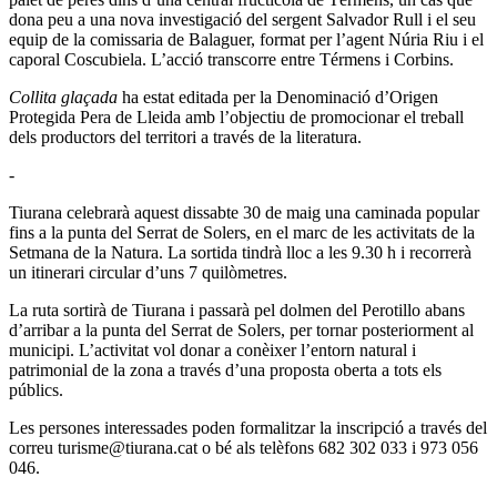
dona peu a una nova investigació del sergent Salvador Rull i el seu
equip de la comissaria de Balaguer, format per l’agent Núria Riu i el
caporal Coscubiela. L’acció transcorre entre Térmens i Corbins.
Collita glaçada
ha estat editada per la Denominació d’Origen
Protegida Pera de Lleida amb l’objectiu de promocionar el treball
dels productors del territori a través de la literatura.
-
Tiurana celebrarà aquest dissabte 30 de maig una caminada popular
fins a la punta del Serrat de Solers, en el marc de les activitats de la
Setmana de la Natura. La sortida tindrà lloc a les 9.30 h i recorrerà
un itinerari circular d’uns 7 quilòmetres.
La ruta sortirà de Tiurana i passarà pel dolmen del Perotillo abans
d’arribar a la punta del Serrat de Solers, per tornar posteriorment al
municipi. L’activitat vol donar a conèixer l’entorn natural i
patrimonial de la zona a través d’una proposta oberta a tots els
públics.
Les persones interessades poden formalitzar la inscripció a través del
correu turisme@tiurana.cat o bé als telèfons 682 302 033 i 973 056
046.