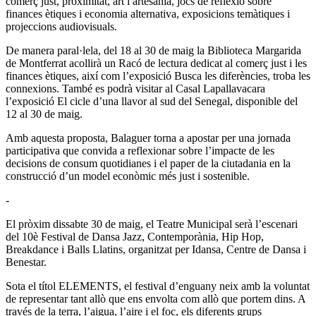
comerç just, proximitat, art i artesania, jocs de reflexió sobre
finances ètiques i economia alternativa, exposicions temàtiques i
projeccions audiovisuals.
De manera paral·lela, del 18 al 30 de maig la Biblioteca Margarida
de Montferrat acollirà un Racó de lectura dedicat al comerç just i les
finances ètiques, així com l’exposició Busca les diferències, troba les
connexions. També es podrà visitar al Casal Lapallavacara
l’exposició El cicle d’una llavor al sud del Senegal, disponible del
12 al 30 de maig.
Amb aquesta proposta, Balaguer torna a apostar per una jornada
participativa que convida a reflexionar sobre l’impacte de les
decisions de consum quotidianes i el paper de la ciutadania en la
construcció d’un model econòmic més just i sostenible.
-
El pròxim dissabte 30 de maig, el Teatre Municipal serà l’escenari
del 10è Festival de Dansa Jazz, Contemporània, Hip Hop,
Breakdance i Balls Llatins, organitzat per Idansa, Centre de Dansa i
Benestar.
Sota el títol ELEMENTS, el festival d’enguany neix amb la voluntat
de representar tant allò que ens envolta com allò que portem dins. A
través de la terra, l’aigua, l’aire i el foc, els diferents grups