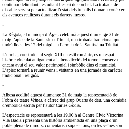
continuar delimitant i estudiant l’espai de combat. La trobada de
dissabte servirà per actualitzar l’estat dels treballs i donar a conèixer
els avenços realitzats durant els darrers mesos.
-
La Règola, al municipi d’Àger, celebrarà aquest diumenge 31 de
maig l’aplec de la Santíssima Trinitat, una trobada tradicional que
tindrà lloc a les 12 del migdia a l’ermita de la Santíssima Trinitat.
L’ermita, construïda al segle XIII en estil romànic, és un espai
històric vinculat antigament a la benedicció del terme i conserva
encara avui el seu valor patrimonial i simbòlic dins el municipi.
L’aplec tornarà a reunir veïns i visitants en una jornada de caràcter
tradicional i religiós.
-
Albesa acollirà aquest diumenge 31 de maig la representació de
l’obra de teatre
Veïnes
, a càrrec del grup Quarts de deu, una comèdia
d’embolics escrita per l’autor Carles Gòdia.
L’espectacle es representarà a les 19.00 h al Centre Cívic Victorina
Vila Badia i presenta una història ambientada en una plaça d’un
poble plena de rumors, comentaris i suposicions, on les veïnes són