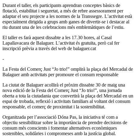
Durant el taller, els participants aprendran conceptes bàsics de
flotació, estabilitat i seguretat, a més de rebre assessorament per
adaptar el seu projecte a les normes de la Transsegre. L’activitat està
especialment dirigida a grups amb ganes de divertir-se i destacar al
riu durant una de les celebracions més emblemàtiques de l’estiu.
El taller es farà aquest dissabte a les 17.30 hores, al Casal
Lapallavacara de Balaguer. L’activitat és gratuïta, però cal fer
inscripció prèvia a través del web de balaguer.cat
-
La Festa del Comerç Just “Jo trio!” omplirà la plaça del Mercadal de
Balaguer amb activitats per promoure el consum responsable
La ciutat de Balaguer acollirà el pròxim dissabte 30 de maig una
nova edició de la Festa del Comerç Just “Jo trio!”, una jornada
oberta a tota la ciutadania que convertirà la plaça del Mercadal en un
espai de trobada, reflexió i activitats familiars al voltant del consum
responsable, el comerç de proximitat i la sostenibilitat.
Organitzada per l’associació Dóna Pas, la iniciativa té com a
objectiu sensibilitzar sobre la importància de prendre decisions de
consum més conscients i fomentar alternatives econòmiques
sostenibles, solidàries i compromeses amb la justícia global.