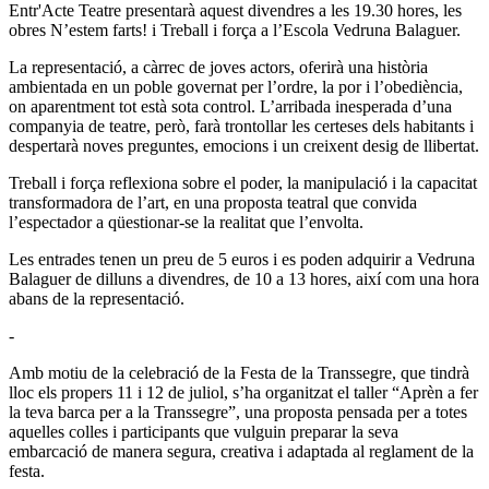
Entr'Acte Teatre presentarà aquest divendres a les 19.30 hores, les
obres N’estem farts! i Treball i força a l’Escola Vedruna Balaguer.
La representació, a càrrec de joves actors, oferirà una història
ambientada en un poble governat per l’ordre, la por i l’obediència,
on aparentment tot està sota control. L’arribada inesperada d’una
companyia de teatre, però, farà trontollar les certeses dels habitants i
despertarà noves preguntes, emocions i un creixent desig de llibertat.
Treball i força reflexiona sobre el poder, la manipulació i la capacitat
transformadora de l’art, en una proposta teatral que convida
l’espectador a qüestionar-se la realitat que l’envolta.
Les entrades tenen un preu de 5 euros i es poden adquirir a Vedruna
Balaguer de dilluns a divendres, de 10 a 13 hores, així com una hora
abans de la representació.
-
Amb motiu de la celebració de la Festa de la Transsegre, que tindrà
lloc els propers 11 i 12 de juliol, s’ha organitzat el taller “Aprèn a fer
la teva barca per a la Transsegre”, una proposta pensada per a totes
aquelles colles i participants que vulguin preparar la seva
embarcació de manera segura, creativa i adaptada al reglament de la
festa.