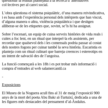
qüestionar la realitat plantejada a la recerca d‟alternatives
col·lectives per al canvi social.
L’obra qüestiona el sistema psiquiàtric, d’una manera reivindicativa,
i es basa amb l’experiència personal dels intèrprets que han viscut,
d’alguna manera o altra, violència psiquiàtrica i que desitgen
alliberar-se de les etiquetes que, sovint, se’ls hi ha assignat.
Sobre l’escenari, un equip de cuina serveix històries de vida reals i
cuites a foc lent, en un ritual que interpel·la els assistents, per
recordar que qualsevol dels i les comensals podria passar al costat
dels nostres fogons per cuinar també la seva història. Eucaristia es
planteja com un ritual culinari que barreja creences i estereotips en
un intent de salvació des de l’angoixa.
La funció començarà a les 18h i es pot trobar més informació i
compra d’entrades al web salamercantil.ca
-
Exposicions
El Museu de la Noguera acull fins al 31 de maig l’exposició 900
anys de la mort del poeta Abu Bakr al-Turtuixí, dedicada a una de
les figures més destacades del pensament d’al-Àndalus.