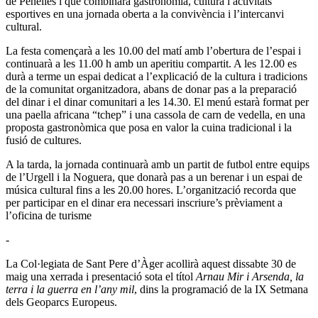
de Penelles i que combinarà gastronomia, cultura i activitats
esportives en una jornada oberta a la convivència i l’intercanvi
cultural.
La festa començarà a les 10.00 del matí amb l’obertura de l’espai i
continuarà a les 11.00 h amb un aperitiu compartit. A les 12.00 es
durà a terme un espai dedicat a l’explicació de la cultura i tradicions
de la comunitat organitzadora, abans de donar pas a la preparació
del dinar i el dinar comunitari a les 14.30. El menú estarà format per
una paella africana “tchep” i una cassola de carn de vedella, en una
proposta gastronòmica que posa en valor la cuina tradicional i la
fusió de cultures.
A la tarda, la jornada continuarà amb un partit de futbol entre equips
de l’Urgell i la Noguera, que donarà pas a un berenar i un espai de
música cultural fins a les 20.00 hores. L’organització recorda que
per participar en el dinar era necessari inscriure’s prèviament a
l’oficina de turisme
-
La Col·legiata de Sant Pere d’Àger acollirà aquest dissabte 30 de
maig una xerrada i presentació sota el títol
Arnau Mir i Arsenda, la
terra i la guerra en l’any mil
, dins la programació de la IX Setmana
dels Geoparcs Europeus.