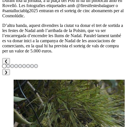
Durant tota la jornada, a la plaça del Pou hi ha un photocall amb en
Rovelló. Les fotografies etiquetades amb @firesifestesbalaguer o
#santalluciablg2025 entraran en el sorteig de cinc abonaments per al
Cosmolúdic.
D’altra banda, aquest divendres la ciutat va donar el tret de sortida a
les festes de Nadal amb l’arribada de la Polsim, que va ser
l’encarregada d’encendre les llums de Nadal. Paralel·lament també
es va donar inici a la campanya de Nadal de les associacions de
comerciants, en la qual hi ha prevista el sorteig de vals de compra
per un valor de 5.000 euros.
❮
❯