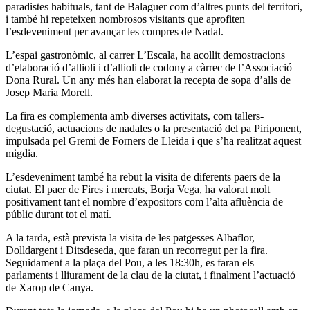
paradistes habituals, tant de Balaguer com d’altres punts del territori,
i també hi repeteixen nombrosos visitants que aprofiten
l’esdeveniment per avançar les compres de Nadal.
L’espai gastronòmic, al carrer L’Escala, ha acollit demostracions
d’elaboració d’allioli i d’allioli de codony a càrrec de l’Associació
Dona Rural. Un any més han elaborat la recepta de sopa d’alls de
Josep Maria Morell.
La fira es complementa amb diverses activitats, com tallers-
degustació, actuacions de nadales o la presentació del pa Piriponent,
impulsada pel Gremi de Forners de Lleida i que s’ha realitzat aquest
migdia.
L’esdeveniment també ha rebut la visita de diferents paers de la
ciutat. El paer de Fires i mercats, Borja Vega, ha valorat molt
positivament tant el nombre d’expositors com l’alta afluència de
públic durant tot el matí.
A la tarda, està prevista la visita de les patgesses Albaflor,
Dolldargent i Ditsdeseda, que faran un recorregut per la fira.
Seguidament a la plaça del Pou, a les 18:30h, es faran els
parlaments i lliurament de la clau de la ciutat, i finalment l’actuació
de Xarop de Canya.