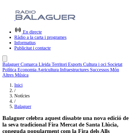
En directe
Ràdio a la carta i programes
Informatius
Publicitat i contacte
Balaguer
Comarca
Lleida
Territori
Esports
Cultura i oci
Societat
Política
Economia
Agricultura
Infraestructures
Successos
Món
Altres
Música
Inici
/
Notícies
/
Balaguer
Balaguer celebra aquest dissabte una nova edició de
la seva tradicional Fira Mercat de Santa Llúcia,
coneguda popularment com la Fira dels Alls