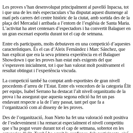
Les proves s’han desenvolupat principalment al pavelló Inpacsa, tot
i que una de les més espectaculars s’ha disputat aquest diumenge al
matí pels carrers del centre històric de la ciutat, amb sortida des de la
plaça del Mercadal i arribada a l’entorn de l’església de Santa Maria.
L’activitat ha atret centenars d’espectadors i ha convertit Balaguer en
un gran escenari esportiu durant tot el cap de setmana.
Entre els participants, molts debutaven en una competició d’aquestes
característiques. És el cas d’Aleix Fernández i Marc Sánchez, que
han explicat que era la seva primera experiència en el Balaguer
Showdown i que les proves han estat més exigents del que
s’esperaven inicialment, tot i que han valorat molt positivament el
resultat obtingut i l’experiència viscuda.
La competició també ha comptat amb esportistes de gran nivell
procedents d’arreu de l’Estat. Entre els vencedors de la categoria Èlit
per equips, Isabel Serrano ha destacat l’alt nivell organitzatiu de la
prova i ha assegurat que aquesta segona edició ha fet un pas
endavant respecte a la de l’any passat, tant pel que fa a
l’organització com al disseny de les proves.
Des de l’organització, Joan Nieto ha fet una valoració molt positiva
de l’esdeveniment i ha remarcat especialment el nivell competitiu
que s’ha pogut veure durant tot el cap de setmana, sobretot en les