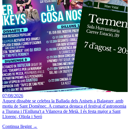
07/08/2026
Aquest dissabte se celebra la Ballada dels Anisets a Balaguer, amb
motiu de Sant Domènec. A comarca destaca el festival d’astronomia
a Tiurana i l'Enlluna't a Vilanova de Meià. I és festa major a Sant
Llorenç, Oliola i Seró
Continua llegint →