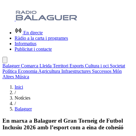
En directe
Ràdio a la carta i programes
Informatius
Publicitat i contacte
Balaguer
Comarca
Lleida
Territori
Esports
Cultura i oci
Societat
Política
Economia
Agricultura
Infraestructures
Successos
Món
Altres
Música
Inici
/
Notícies
/
Balaguer
En marxa a Balaguer el Gran Torneig de Futbol
Inclusiu 2026 amb l’esport com a eina de cohesió