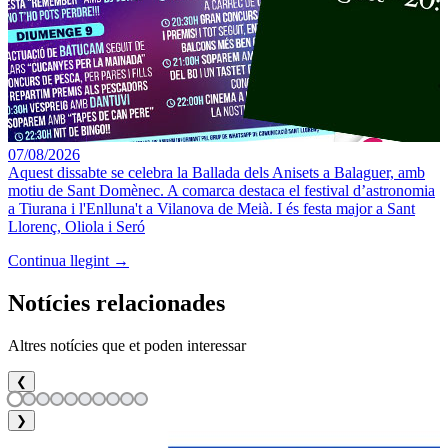
07/08/2026
Aquest dissabte se celebra la Ballada dels Anisets a Balaguer, amb
motiu de Sant Domènec. A comarca destaca el festival d’astronomia
a Tiurana i l'Enlluna't a Vilanova de Meià. I és festa major a Sant
Llorenç, Oliola i Seró
Continua llegint →
Notícies relacionades
Altres notícies que et poden interessar
❮
❯