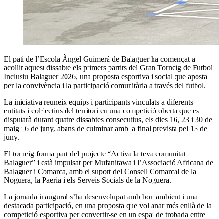
El pati de l’Escola Àngel Guimerà de Balaguer ha començat a
acollir aquest dissabte els primers partits del Gran Torneig de Futbol
Inclusiu Balaguer 2026, una proposta esportiva i social que aposta
per la convivència i la participació comunitària a través del futbol.
La iniciativa reuneix equips i participants vinculats a diferents
entitats i col·lectius del territori en una competició oberta que es
disputarà durant quatre dissabtes consecutius, els dies 16, 23 i 30 de
maig i 6 de juny, abans de culminar amb la final prevista pel 13 de
juny.
El torneig forma part del projecte “Activa la teva comunitat
Balaguer” i està impulsat per Mufanitawa i l’Associació Africana de
Balaguer i Comarca, amb el suport del Consell Comarcal de la
Noguera, la Paeria i els Serveis Socials de la Noguera.
La jornada inaugural s’ha desenvolupat amb bon ambient i una
destacada participació, en una proposta que vol anar més enllà de la
competició esportiva per convertir-se en un espai de trobada entre