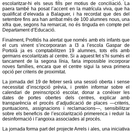
escolaritzar-hi els seus fills per motius de conciliació. La
paera també ha posat l’accent en la matrícula viva, que ha
qualificat d’elevada a Balaguer, i ha recordat que des del
setembre fins ara han arribat més de 100 alumnes nous, una
xifra que, segons ha remarcat, no és tinguda en compte pel
Departament d’Educació.
Finalment, Profitós ha alertat que només amb els infants que
el curs vinent s’incorporaran a I3 a l’escola Gaspar de
Portolà ja es comptabilitzen 19 alumnes, tots ells amb
germans escolaritzats al centre. Si a aquest fet s’hi sumés el
tancament de la segona línia, faria impossible incorporar
noves famílies, encara que el centre sigui la seva primera
opció per criteris de proximitat.
La jornada del 19 de febrer serà una sessió oberta i sense
necessitat d’inscripció prèvia, i pretén informar sobre el
calendari de preinscripció escolar, donar a conèixer les
dates de portes obertes dels centres, explicar amb
transparència el procés d’adjudicació de places —criteris,
puntuacions, assignacions i reclamacions—, sensibilitzar
sobre els beneficis de l’escolarització primerenca i reduir la
desinformació i l’angoixa associades al procés.
La jornada forma part del projecte Arrels i ales, una iniciativa