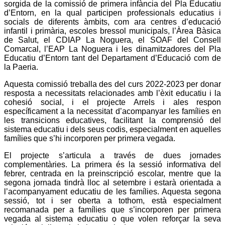
sorgida de la comissió de primera infància del Pla Educatiu
d’Entorn, en la qual participen professionals educatius i
socials de diferents àmbits, com ara centres d’educació
infantil i primària, escoles bressol municipals, l’Àrea Bàsica
de Salut, el CDIAP La Noguera, el SOAF del Consell
Comarcal, l’EAP La Noguera i les dinamitzadores del Pla
Educatiu d’Entorn tant del Departament d’Educació com de
la Paeria.
Aquesta comissió treballa des del curs 2022-2023 per donar
resposta a necessitats relacionades amb l’èxit educatiu i la
cohesió social, i el projecte Arrels i ales respon
específicament a la necessitat d’acompanyar les famílies en
les transicions educatives, facilitant la comprensió del
sistema educatiu i dels seus codis, especialment en aquelles
famílies que s’hi incorporen per primera vegada.
El projecte s’articula a través de dues jornades
complementàries. La primera és la sessió informativa del
febrer, centrada en la preinscripció escolar, mentre que la
segona jornada tindrà lloc al setembre i estarà orientada a
l’acompanyament educatiu de les famílies. Aquesta segona
sessió, tot i ser oberta a tothom, està especialment
recomanada per a famílies que s’incorporen per primera
vegada al sistema educatiu o que volen reforçar la seva