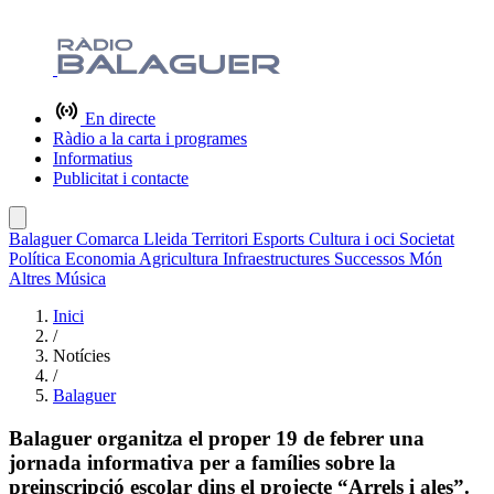
En directe
Ràdio a la carta i programes
Informatius
Publicitat i contacte
Balaguer
Comarca
Lleida
Territori
Esports
Cultura i oci
Societat
Política
Economia
Agricultura
Infraestructures
Successos
Món
Altres
Música
Inici
/
Notícies
/
Balaguer
Balaguer organitza el proper 19 de febrer una
jornada informativa per a famílies sobre la
preinscripció escolar dins el projecte “Arrels i ales”.