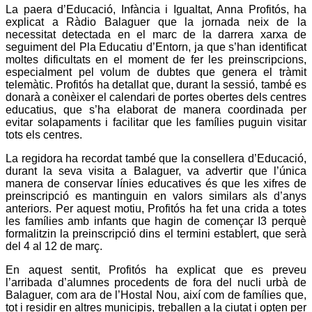
La paera d’Educació, Infància i Igualtat, Anna Profitós, ha
explicat a Ràdio Balaguer que la jornada neix de la
necessitat detectada en el marc de la darrera xarxa de
seguiment del Pla Educatiu d’Entorn, ja que s’han identificat
moltes dificultats en el moment de fer les preinscripcions,
especialment pel volum de dubtes que genera el tràmit
telemàtic. Profitós ha detallat que, durant la sessió, també es
donarà a conèixer el calendari de portes obertes dels centres
educatius, que s’ha elaborat de manera coordinada per
evitar solapaments i facilitar que les famílies puguin visitar
tots els centres.
La regidora ha recordat també que la consellera d’Educació,
durant la seva visita a Balaguer, va advertir que l’única
manera de conservar línies educatives és que les xifres de
preinscripció es mantinguin en valors similars als d’anys
anteriors. Per aquest motiu, Profitós ha fet una crida a totes
les famílies amb infants que hagin de començar I3 perquè
formalitzin la preinscripció dins el termini establert, que serà
del 4 al 12 de març.
En aquest sentit, Profitós ha explicat que es preveu
l’arribada d’alumnes procedents de fora del nucli urbà de
Balaguer, com ara de l’Hostal Nou, així com de famílies que,
tot i residir en altres municipis, treballen a la ciutat i opten per