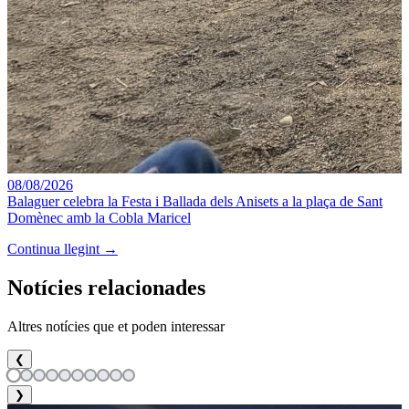
08/08/2026
Balaguer celebra la Festa i Ballada dels Anisets a la plaça de Sant
Domènec amb la Cobla Maricel
Continua llegint →
Notícies relacionades
Altres notícies que et poden interessar
❮
❯