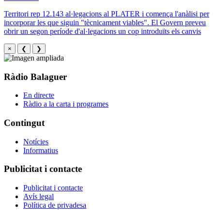
Territori rep 12.143 al·legacions al PLATER i comença l'anàlisi per
incorporar les que siguin "tècnicament viables". El Govern preveu
obrir un segon període d'al·legacions un cop introduïts els canvis
×
❮
❯
Ràdio Balaguer
En directe
Ràdio a la carta i programes
Contingut
Notícies
Informatius
Publicitat i contacte
Publicitat i contacte
Avís legal
Política de privadesa