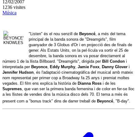
12/02/2007
1236 visites
Música
"Listen" és el nou senzill de
Beyoncé
, a més del tema
principal de la banda sonora de "Dreamgirls", film
guanyador de 3 Globus d'Or i en projecció des de finals de
gener. Als Estats Units, on la pel·lícula va sortir el 25 de
desembre, la banda sonora es va posar directament al
número 1 de la llista Billboard. "Dreamgirls", dirigida per
Bill Condon
i
interpretada per
Beyonce
,
Eddy Murphy
,
Jamie Foxx
,
Danny Glover
i
Jennifer Hudson
, és l'adaptació cinematogràfica del musical amb mateix
nom representat per primer cop a Broadway fa 25 anys i premiat moltes
vegades. El film ens explica la història de
Dianna Ross
i de les
Supremes
, que van ser la primera banda femenina i de color en fer-se lloc
a les llistes de vendes dins la música disco dels 70. El tema a més és
present com a "bonus track" dins de darrer treball de
Beyoncé
, "B-day".