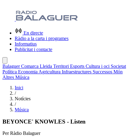
En directe
Ràdio a la carta i programes
Informatius
Publicitat i contacte
Balaguer
Comarca
Lleida
Territori
Esports
Cultura i oci
Societat
Política
Economia
Agricultura
Infraestructures
Successos
Món
Altres
Música
Inici
/
Notícies
/
Música
BEYONCE' KNOWLES - Listen
Per
Ràdio Balaguer