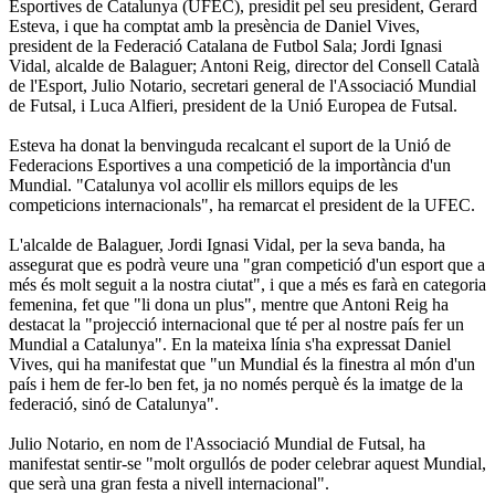
Esportives de Catalunya (UFEC), presidit pel seu president, Gerard
Esteva, i que ha comptat amb la presència de Daniel Vives,
president de la Federació Catalana de Futbol Sala; Jordi Ignasi
Vidal, alcalde de Balaguer; Antoni Reig, director del Consell Català
de l'Esport, Julio Notario, secretari general de l'Associació Mundial
de Futsal, i Luca Alfieri, president de la Unió Europea de Futsal.
Esteva ha donat la benvinguda recalcant el suport de la Unió de
Federacions Esportives a una competició de la importància d'un
Mundial. "Catalunya vol acollir els millors equips de les
competicions internacionals", ha remarcat el president de la UFEC.
L'alcalde de Balaguer, Jordi Ignasi Vidal, per la seva banda, ha
assegurat que es podrà veure una "gran competició d'un esport que a
més és molt seguit a la nostra ciutat", i que a més es farà en categoria
femenina, fet que "li dona un plus", mentre que Antoni Reig ha
destacat la "projecció internacional que té per al nostre país fer un
Mundial a Catalunya". En la mateixa línia s'ha expressat Daniel
Vives, qui ha manifestat que "un Mundial és la finestra al món d'un
país i hem de fer-lo ben fet, ja no només perquè és la imatge de la
federació, sinó de Catalunya".
Julio Notario, en nom de l'Associació Mundial de Futsal, ha
manifestat sentir-se "molt orgullós de poder celebrar aquest Mundial,
que serà una gran festa a nivell internacional".