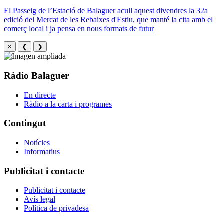
El Passeig de l’Estació de Balaguer acull aquest divendres la 32a
edició del Mercat de les Rebaixes d'Estiu, que manté la cita amb el
comerç local i ja pensa en nous formats de futur
×
❮
❯
Ràdio Balaguer
En directe
Ràdio a la carta i programes
Contingut
Notícies
Informatius
Publicitat i contacte
Publicitat i contacte
Avís legal
Política de privadesa