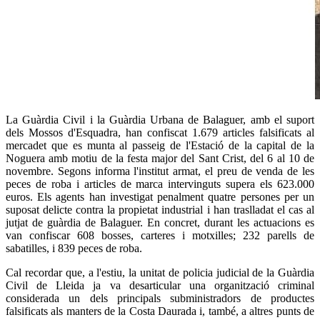
La Guàrdia Civil i la Guàrdia Urbana de Balaguer, amb el suport
dels Mossos d'Esquadra, han confiscat 1.679 articles falsificats al
mercadet que es munta al passeig de l'Estació de la capital de la
Noguera amb motiu de la festa major del Sant Crist, del 6 al 10 de
novembre. Segons informa l'institut armat, el preu de venda de les
peces de roba i articles de marca intervinguts supera els 623.000
euros. Els agents han investigat penalment quatre persones per un
suposat delicte contra la propietat industrial i han traslladat el cas al
jutjat de guàrdia de Balaguer. En concret, durant les actuacions es
van confiscar 608 bosses, carteres i motxilles; 232 parells de
sabatilles, i 839 peces de roba.
Cal recordar que, a l'estiu, la unitat de policia judicial de la Guàrdia
Civil de Lleida ja va desarticular una organització criminal
considerada un dels principals subministradors de productes
falsificats als manters de la Costa Daurada i, també, a altres punts de