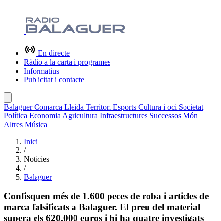
En directe
Ràdio a la carta i programes
Informatius
Publicitat i contacte
Balaguer
Comarca
Lleida
Territori
Esports
Cultura i oci
Societat
Política
Economia
Agricultura
Infraestructures
Successos
Món
Altres
Música
Inici
/
Notícies
/
Balaguer
Confisquen més de 1.600 peces de roba i articles de
marca falsificats a Balaguer. El preu del material
supera els 620.000 euros i hi ha quatre investigats