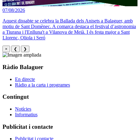
07/08/2026
Aquest dissabte se celebra la Ballada dels Anisets a Balaguer, amb
motiu de Sant Domènec. A comarca destaca el festival d’astronomia
a Tiurana i l'Enlluna't a Vilanova de Meià. I és festa major a Sant
Llorenç, Oliola i Seró
×
❮
❯
Ràdio Balaguer
En directe
Ràdio a la carta i programes
Contingut
Notícies
Informatius
Publicitat i contacte
Publicitat i contacte