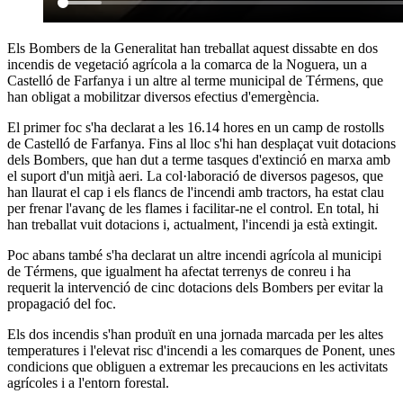
Els Bombers de la Generalitat han treballat aquest dissabte en dos
incendis de vegetació agrícola a la comarca de la Noguera, un a
Castelló de Farfanya i un altre al terme municipal de Térmens, que
han obligat a mobilitzar diversos efectius d'emergència.
El primer foc s'ha declarat a les 16.14 hores en un camp de rostolls
de Castelló de Farfanya. Fins al lloc s'hi han desplaçat vuit dotacions
dels Bombers, que han dut a terme tasques d'extinció en marxa amb
el suport d'un mitjà aeri. La col·laboració de diversos pagesos, que
han llaurat el cap i els flancs de l'incendi amb tractors, ha estat clau
per frenar l'avanç de les flames i facilitar-ne el control. En total, hi
han treballat vuit dotacions i, actualment, l'incendi ja està extingit.
Poc abans també s'ha declarat un altre incendi agrícola al municipi
de Térmens, que igualment ha afectat terrenys de conreu i ha
requerit la intervenció de cinc dotacions dels Bombers per evitar la
propagació del foc.
Els dos incendis s'han produït en una jornada marcada per les altes
temperatures i l'elevat risc d'incendi a les comarques de Ponent, unes
condicions que obliguen a extremar les precaucions en les activitats
agrícoles i a l'entorn forestal.