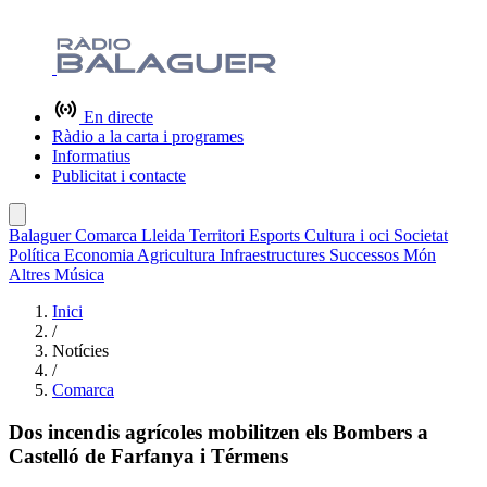
En directe
Ràdio a la carta i programes
Informatius
Publicitat i contacte
Balaguer
Comarca
Lleida
Territori
Esports
Cultura i oci
Societat
Política
Economia
Agricultura
Infraestructures
Successos
Món
Altres
Música
Inici
/
Notícies
/
Comarca
Dos incendis agrícoles mobilitzen els Bombers a
Castelló de Farfanya i Térmens