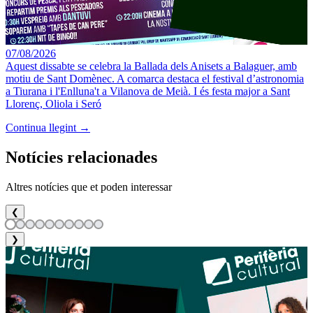
07/08/2026
Aquest dissabte se celebra la Ballada dels Anisets a Balaguer, amb
motiu de Sant Domènec. A comarca destaca el festival d’astronomia
a Tiurana i l'Enlluna't a Vilanova de Meià. I és festa major a Sant
Llorenç, Oliola i Seró
Continua llegint →
Notícies relacionades
Altres notícies que et poden interessar
❮
❯