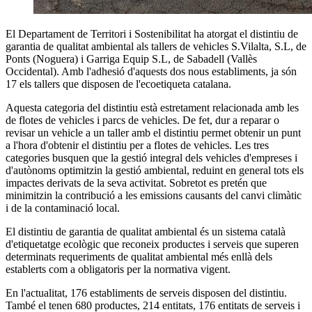
El Departament de Territori i Sostenibilitat ha atorgat el distintiu de
garantia de qualitat ambiental als tallers de vehicles S.Vilalta, S.L, de
Ponts (Noguera) i Garriga Equip S.L, de Sabadell (Vallès
Occidental). Amb l'adhesió d'aquests dos nous establiments, ja són
17 els tallers que disposen de l'ecoetiqueta catalana.
Aquesta categoria del distintiu està estretament relacionada amb les
de flotes de vehicles i parcs de vehicles. De fet, dur a reparar o
revisar un vehicle a un taller amb el distintiu permet obtenir un punt
a l'hora d'obtenir el distintiu per a flotes de vehicles. Les tres
categories busquen que la gestió integral dels vehicles d'empreses i
d'autònoms optimitzin la gestió ambiental, reduint en general tots els
impactes derivats de la seva activitat. Sobretot es pretén que
minimitzin la contribució a les emissions causants del canvi climàtic
i de la contaminació local.
El distintiu de garantia de qualitat ambiental és un sistema català
d'etiquetatge ecològic que reconeix productes i serveis que superen
determinats requeriments de qualitat ambiental més enllà dels
establerts com a obligatoris per la normativa vigent.
En l'actualitat, 176 establiments de serveis disposen del distintiu.
També el tenen 680 productes, 214 entitats, 176 entitats de serveis i