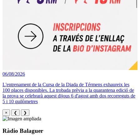
06/08/2026
L'entrenament de la Cursa de la Diada de Térmens exhaureix les
100 places disponibles. La trobada prèvia a la quarantena edició de
la prova se celebrarà aquest dijous 6 d'agost amb dos recorreguts de
5 i 10 quilòmetres
×
❮
❯
Ràdio Balaguer