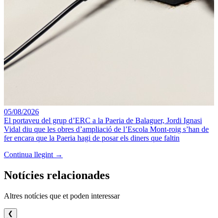
05/08/2026
El portaveu del grup d’ERC a la Paeria de Balaguer, Jordi Ignasi
Vidal diu que les obres d’ampliació de l’Escola Mont-roig s’han de
fer encara que la Paeria hagi de posar els diners que faltin
Continua llegint →
Notícies relacionades
Altres notícies que et poden interessar
❮