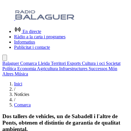
En directe
Ràdio a la carta i programes
Informatius
Publicitat i contacte
Balaguer
Comarca
Lleida
Territori
Esports
Cultura i oci
Societat
Política
Economia
Agricultura
Infraestructures
Successos
Món
Altres
Música
Inici
/
Notícies
/
Comarca
Dos tallers de vehicles, un de Sabadell i l'altre de
Ponts, obtenen el distintiu de garantia de qualitat
ambiental.