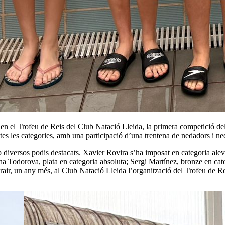
 el Trofeu de Reis del Club Natació Lleida, la primera competició del 2
otes les categories, amb una participació d’una trentena de nedadors i n
diversos podis destacats. Xavier Rovira s’ha imposat en categoria aleví
a Todorova, plata en categoria absoluta; Sergi Martínez, bronze en categ
 agrair, un any més, al Club Natació Lleida l’organització del Trofeu de Re