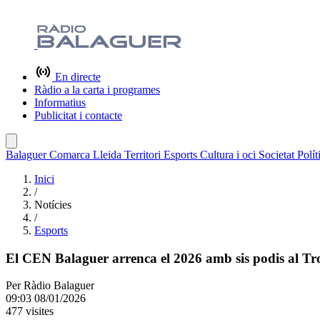
En directe
Ràdio a la carta i programes
Informatius
Publicitat i contacte
Balaguer
Comarca
Lleida
Territori
Esports
Cultura i oci
Societat
Polít
Inici
/
Notícies
/
Esports
El CEN Balaguer arrenca el 2026 amb sis podis al Tr
Per
Ràdio Balaguer
09:03 08/01/2026
477 visites