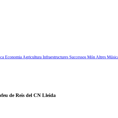
ica
Economia
Agricultura
Infraestructures
Successos
Món
Altres
Músic
ofeu de Reis del CN Lleida