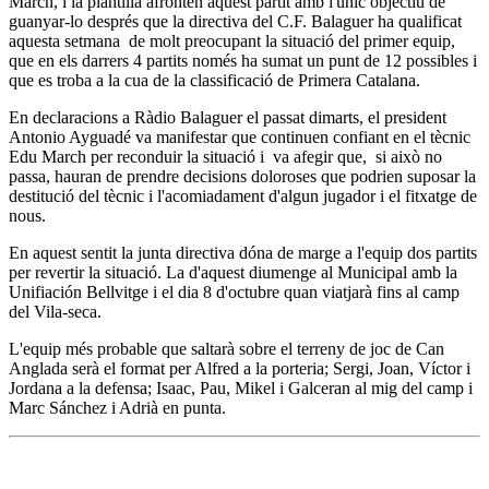
March, i la plantilla afronten aquest partit amb l'unic objectiu de
guanyar-lo després que la directiva del C.F. Balaguer ha qualificat
aquesta setmana de molt preocupant la situació del primer equip,
que en els darrers 4 partits només ha sumat un punt de 12 possibles i
que es troba a la cua de la classificació de Primera Catalana.
En declaracions a Ràdio Balaguer el passat dimarts, el president
Antonio Ayguadé va manifestar que continuen confiant en el tècnic
Edu March per reconduir la situació i va afegir que, si això no
passa, hauran de prendre decisions doloroses que podrien suposar la
destitució del tècnic i l'acomiadament d'algun jugador i el fitxatge de
nous.
En aquest sentit la junta directiva dóna de marge a l'equip dos partits
per revertir la situació. La d'aquest diumenge al Municipal amb la
Unifiación Bellvitge i el dia 8 d'octubre quan viatjarà fins al camp
del Vila-seca.
L'equip més probable que saltarà sobre el terreny de joc de Can
Anglada serà el format per Alfred a la porteria; Sergi, Joan, Víctor i
Jordana a la defensa; Isaac, Pau, Mikel i Galceran al mig del camp i
Marc Sánchez i Adrià en punta.