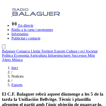
En directe
Ràdio a la carta i programes
Informatius
Publicitat i contacte
Balaguer
Comarca
Lleida
Territori
Esports
Cultura i oci
Societat
Política
Economia
Agricultura
Infraestructures
Successos
Món
Altres
Música
Inici
/
Notícies
/
Esports
El C.F. Balaguer rebrà aquest diumenge a les 5 de la
tarda la Unifiación Bellvitge. Tècnic i plantilla
afronten el partit amb l'únic objectiu de guanyar-lo,