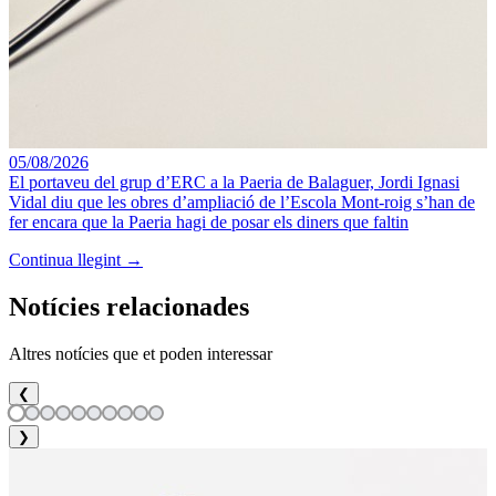
05/08/2026
El portaveu del grup d’ERC a la Paeria de Balaguer, Jordi Ignasi
Vidal diu que les obres d’ampliació de l’Escola Mont-roig s’han de
fer encara que la Paeria hagi de posar els diners que faltin
Continua llegint →
Notícies relacionades
Altres notícies que et poden interessar
❮
❯