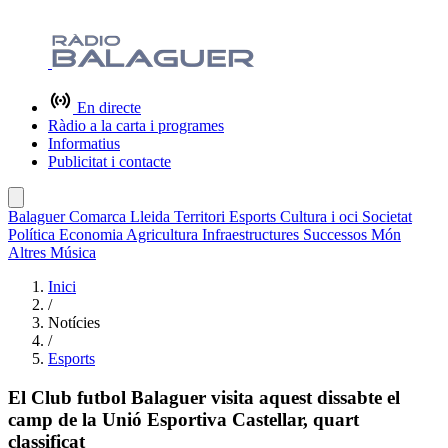
En directe
Ràdio a la carta i programes
Informatius
Publicitat i contacte
Balaguer
Comarca
Lleida
Territori
Esports
Cultura i oci
Societat
Política
Economia
Agricultura
Infraestructures
Successos
Món
Altres
Música
Inici
/
Notícies
/
Esports
El Club futbol Balaguer visita aquest dissabte el
camp de la Unió Esportiva Castellar, quart
classificat