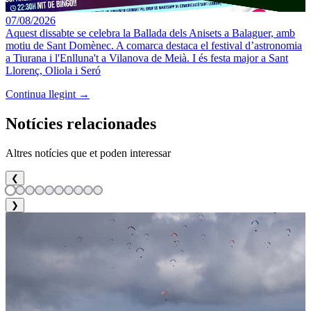
07/08/2026
Aquest dissabte se celebra la Ballada dels Anisets a Balaguer, amb
motiu de Sant Domènec. A comarca destaca el festival d’astronomia
a Tiurana i l'Enlluna't a Vilanova de Meià. I és festa major a Sant
Llorenç, Oliola i Seró
Continua llegint →
Notícies relacionades
Altres notícies que et poden interessar
❮
❯