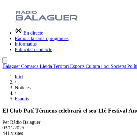
En directe
Ràdio a la carta i programes
Informatius
Publicitat i contacte
Balaguer
Comarca
Lleida
Territori
Esports
Cultura i oci
Societat
Polít
Inici
/
Notícies
/
Esports
El Club Patí Térmens celebrarà el seu 11è Festival A
Per
Ràdio Balaguer
03/11/2025
441 visites