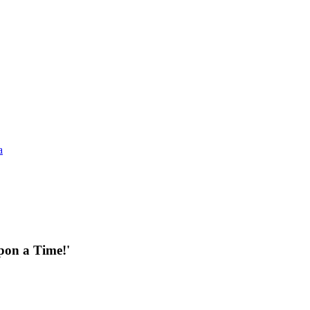
a
Upon a Time!'