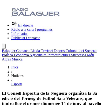
En directe
Ràdio a la carta i programes
Informatius
Publicitat i contacte
Balaguer
Comarca
Lleida
Territori
Esports
Cultura i oci
Societat
Política
Economia
Agricultura
Infraestructures
Successos
Món
Altres
Música
Inici
/
Notícies
/
Esports
El Consell Esportiu de la Noguera organitza la 3a
edició del Torneig de Futbol Sala Veterans, que
tindrà lloc el proper diumenge 14 de juny al pavelló