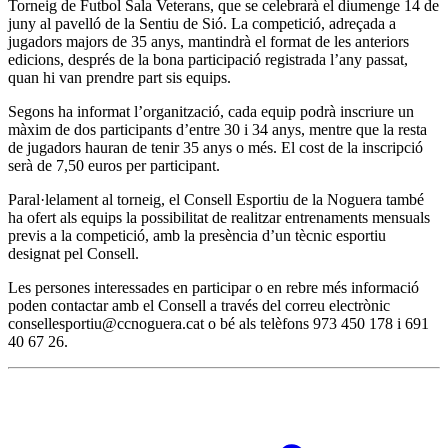
Torneig de Futbol Sala Veterans, que se celebrarà el diumenge 14 de
juny al pavelló de la Sentiu de Sió. La competició, adreçada a
jugadors majors de 35 anys, mantindrà el format de les anteriors
edicions, després de la bona participació registrada l’any passat,
quan hi van prendre part sis equips.
Segons ha informat l’organització, cada equip podrà inscriure un
màxim de dos participants d’entre 30 i 34 anys, mentre que la resta
de jugadors hauran de tenir 35 anys o més. El cost de la inscripció
serà de 7,50 euros per participant.
Paral·lelament al torneig, el Consell Esportiu de la Noguera també
ha ofert als equips la possibilitat de realitzar entrenaments mensuals
previs a la competició, amb la presència d’un tècnic esportiu
designat pel Consell.
Les persones interessades en participar o en rebre més informació
poden contactar amb el Consell a través del correu electrònic
consellesportiu@ccnoguera.cat o bé als telèfons 973 450 178 i 691
40 67 26.