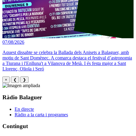
07/08/2026
Aquest dissabte se celebra la Ballada dels Anisets a Balaguer, amb
motiu de Sant Domènec. A comarca destaca el festival d’astronomia
a Tiurana i l'Enlluna't a Vilanova de Meià. I és festa major a Sant
Llorenç, Oliola i Seró
×
❮
❯
Ràdio Balaguer
En directe
Ràdio a la carta i programes
Contingut