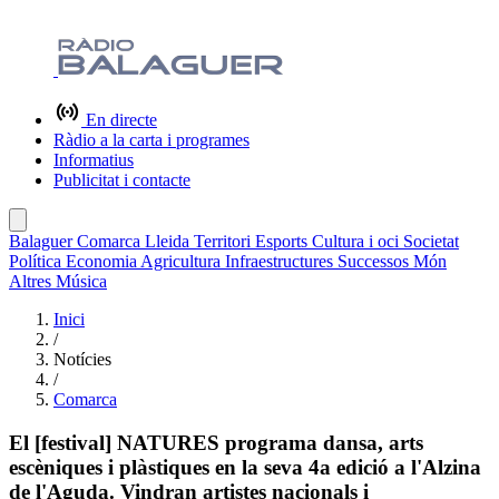
En directe
Ràdio a la carta i programes
Informatius
Publicitat i contacte
Balaguer
Comarca
Lleida
Territori
Esports
Cultura i oci
Societat
Política
Economia
Agricultura
Infraestructures
Successos
Món
Altres
Música
Inici
/
Notícies
/
Comarca
El [festival] NATURES programa dansa, arts
escèniques i plàstiques en la seva 4a edició a l'Alzina
de l'Aguda. Vindran artistes nacionals i