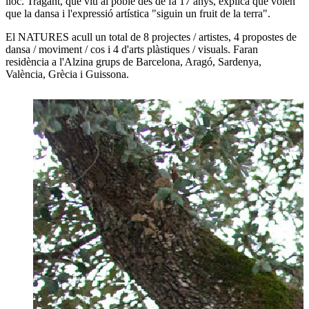
lloc. Tragant, que viu al poble des de fa 17 anys, explica que volen
que la dansa i l'expressió artística "siguin un fruit de la terra".
El NATURES acull un total de 8 projectes / artistes, 4 propostes de
dansa / moviment / cos i 4 d'arts plàstiques / visuals. Faran
residència a l'Alzina grups de Barcelona, Aragó, Sardenya,
València, Grècia i Guissona.