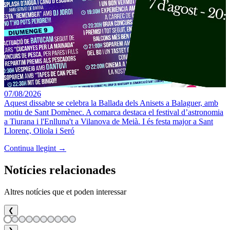
07/08/2026
Aquest dissabte se celebra la Ballada dels Anisets a Balaguer, amb
motiu de Sant Domènec. A comarca destaca el festival d’astronomia
a Tiurana i l'Enlluna't a Vilanova de Meià. I és festa major a Sant
Llorenç, Oliola i Seró
Continua llegint →
Notícies relacionades
Altres notícies que et poden interessar
❮