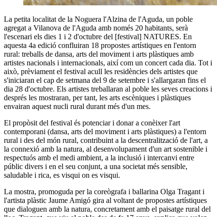
La petita localitat de la Noguera l'Alzina de l'Aguda, un poble
agregat a Vilanova de l'Aguda amb només 20 habitants, serà
l'escenari els dies 1 i 2 d'octubre del [festival] NATURES. En
aquesta 4a edició confluiran 18 propostes artístiques en l'entorn
rural: treballs de dansa, arts del moviment i arts plàstiques amb
artistes nacionals i internacionals, així com un concert cada dia. Tot i
això, prèviament el festival acull les residències dels artistes que
s'iniciaran el cap de setmana del 9 de setembre i s'allargaran fins el
dia 28 d'octubre. Els artistes treballaran al poble les seves creacions i
després les mostraran, per tant, les arts escèniques i plàstiques
envairan aquest nucli rural durant més d'un mes.
El propòsit del festival és potenciar i donar a conèixer l'art
contemporani (dansa, arts del moviment i arts plàstiques) a l'entorn
rural i des del món rural, contribuint a la descentralització de l'art, a
la connexió amb la natura, al desenvolupament d'un art sostenible i
respectuós amb el medi ambient, a la inclusió i intercanvi entre
públic divers i en el seu conjunt, a una societat més sensible,
saludable i rica, es visqui on es visqui.
La mostra, promoguda per la coreògrafa i ballarina Olga Tragant i
l'artista plàstic Jaume Amigó gira al voltant de propostes artístiques
que dialoguen amb la natura, concretament amb el paisatge rural del