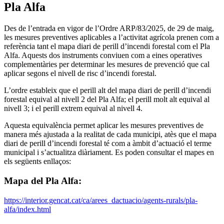
Pla Alfa
Des de l’entrada en vigor de l’Ordre ARP/83/2025, de 29 de maig,
les mesures preventives aplicables a l’activitat agrícola prenen com a
referència tant el mapa diari de perill d’incendi forestal com el Pla
Alfa. Aquests dos instruments conviuen com a eines operatives
complementàries per determinar les mesures de prevenció que cal
aplicar segons el nivell de risc d’incendi forestal.
L’ordre estableix que el perill alt del mapa diari de perill d’incendi
forestal equival al nivell 2 del Pla Alfa; el perill molt alt equival al
nivell 3; i el perill extrem equival al nivell 4.
Aquesta equivalència permet aplicar les mesures preventives de
manera més ajustada a la realitat de cada municipi, atès que el mapa
diari de perill d’incendi forestal té com a àmbit d’actuació el terme
municipal i s’actualitza diàriament. Es poden consultar el mapes en
els següents enllaços:
Mapa del Pla Alfa:
https://interior.gencat.cat/ca/arees_dactuacio/agents-rurals/pla-
alfa/index.html