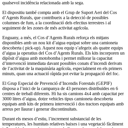
qualsevol incidència relacionada amb la sega.
El dispositiu també compta amb el Grup de Suport Aeri del Cos
d’Agents Rurals, que contribueix a la detecció de possibles
columnes de fum, a la coordinació dels efectius terrestres i al
seguiment de les zones de més activitat agrícola.
Enguany, a més, el Cos d’Agents Rurals reforça els mitjans
disponibles amb un nou kit d’aigua equipat sobre una camioneta
descoberta ( pick-up). Aquest nou equip s’afegeix als quatre equips
d’aigua ja operatius del Cos d’Agents Rurals. Els kits incorporen un
dipòsit d’aigua amb motobomba i permet millorar la capacitat
d’intervenció immediata davant possibles conats d’incendi derivats
de l’activitat de la maquinària agrícola, especialment en els primers
minuts, quan una actuació ràpida pot evitar la propagació del foc.
El Grup Especial de Prevenció d’Incendis Forestals (GEPIF)
disposa a l’inici de la campanya de 43 persones distribuïdes en 6
centres de treball diferents. Hi ha sis camions 4x4 amb capacitat per
3000 litres d’aigua, dotze vehicles tipus camioneta descoberta
equipats amb kits de primera intervenció i dos tractors equipats amb
arreus per llaurar i generar discontinuïtats.
Durant els mesos d’estiu, l’increment substancial de les
temperatures, les humitats relatives baixes i una vegetació fàcilment