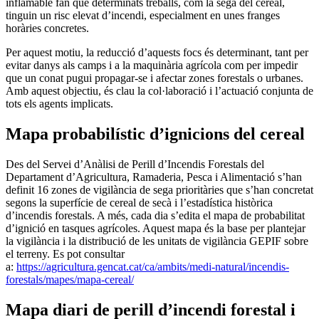
inflamable fan que determinats treballs, com la sega del cereal,
tinguin un risc elevat d’incendi, especialment en unes franges
horàries concretes.
Per aquest motiu, la reducció d’aquests focs és determinant, tant per
evitar danys als camps i a la maquinària agrícola com per impedir
que un conat pugui propagar-se i afectar zones forestals o urbanes.
Amb aquest objectiu, és clau la col·laboració i l’actuació conjunta de
tots els agents implicats.
Mapa probabilístic d’ignicions del cereal
Des del Servei d’Anàlisi de Perill d’Incendis Forestals del
Departament d’Agricultura, Ramaderia, Pesca i Alimentació s’han
definit 16 zones de vigilància de sega prioritàries que s’han concretat
segons la superfície de cereal de secà i l’estadística històrica
d’incendis forestals. A més, cada dia s’edita el mapa de probabilitat
d’ignició en tasques agrícoles. Aquest mapa és la base per plantejar
la vigilància i la distribució de les unitats de vigilància GEPIF sobre
el terreny. Es pot consultar
a:
https://agricultura.gencat.cat/ca/ambits/medi-natural/incendis-
forestals/mapes/mapa-cereal/
Mapa diari de perill d’incendi forestal i