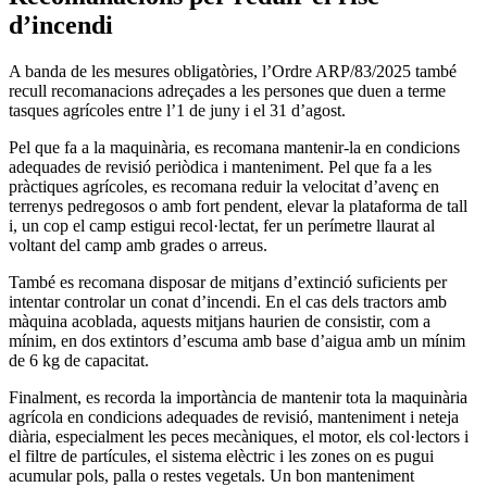
d’incendi
A banda de les mesures obligatòries, l’Ordre ARP/83/2025 també
recull recomanacions adreçades a les persones que duen a terme
tasques agrícoles entre l’1 de juny i el 31 d’agost.
Pel que fa a la maquinària, es recomana mantenir-la en condicions
adequades de revisió periòdica i manteniment. Pel que fa a les
pràctiques agrícoles, es recomana reduir la velocitat d’avenç en
terrenys pedregosos o amb fort pendent, elevar la plataforma de tall
i, un cop el camp estigui recol·lectat, fer un perímetre llaurat al
voltant del camp amb grades o arreus.
També es recomana disposar de mitjans d’extinció suficients per
intentar controlar un conat d’incendi. En el cas dels tractors amb
màquina acoblada, aquests mitjans haurien de consistir, com a
mínim, en dos extintors d’escuma amb base d’aigua amb un mínim
de 6 kg de capacitat.
Finalment, es recorda la importància de mantenir tota la maquinària
agrícola en condicions adequades de revisió, manteniment i neteja
diària, especialment les peces mecàniques, el motor, els col·lectors i
el filtre de partícules, el sistema elèctric i les zones on es pugui
acumular pols, palla o restes vegetals. Un bon manteniment