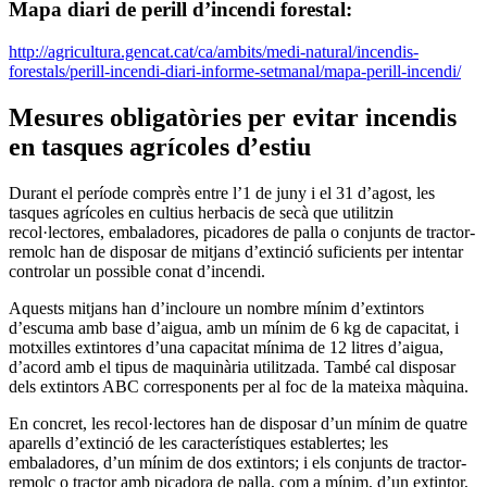
Mapa diari de perill d’incendi forestal:
http://agricultura.gencat.cat/ca/ambits/medi-natural/incendis-
forestals/perill-incendi-diari-informe-setmanal/mapa-perill-incendi/
Mesures obligatòries per evitar incendis
en tasques agrícoles d’estiu
Durant el període comprès entre l’1 de juny i el 31 d’agost, les
tasques agrícoles en cultius herbacis de secà que utilitzin
recol·lectores, embaladores, picadores de palla o conjunts de tractor-
remolc han de disposar de mitjans d’extinció suficients per intentar
controlar un possible conat d’incendi.
Aquests mitjans han d’incloure un nombre mínim d’extintors
d’escuma amb base d’aigua, amb un mínim de 6 kg de capacitat, i
motxilles extintores d’una capacitat mínima de 12 litres d’aigua,
d’acord amb el tipus de maquinària utilitzada. També cal disposar
dels extintors ABC corresponents per al foc de la mateixa màquina.
En concret, les recol·lectores han de disposar d’un mínim de quatre
aparells d’extinció de les característiques establertes; les
embaladores, d’un mínim de dos extintors; i els conjunts de tractor-
remolc o tractor amb picadora de palla, com a mínim, d’un extintor,