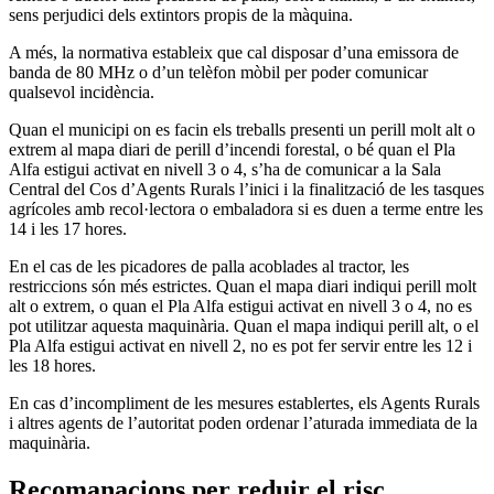
sens perjudici dels extintors propis de la màquina.
A més, la normativa estableix que cal disposar d’una emissora de
banda de 80 MHz o d’un telèfon mòbil per poder comunicar
qualsevol incidència.
Quan el municipi on es facin els treballs presenti un perill molt alt o
extrem al mapa diari de perill d’incendi forestal, o bé quan el Pla
Alfa estigui activat en nivell 3 o 4, s’ha de comunicar a la Sala
Central del Cos d’Agents Rurals l’inici i la finalització de les tasques
agrícoles amb recol·lectora o embaladora si es duen a terme entre les
14 i les 17 hores.
En el cas de les picadores de palla acoblades al tractor, les
restriccions són més estrictes. Quan el mapa diari indiqui perill molt
alt o extrem, o quan el Pla Alfa estigui activat en nivell 3 o 4, no es
pot utilitzar aquesta maquinària. Quan el mapa indiqui perill alt, o el
Pla Alfa estigui activat en nivell 2, no es pot fer servir entre les 12 i
les 18 hores.
En cas d’incompliment de les mesures establertes, els Agents Rurals
i altres agents de l’autoritat poden ordenar l’aturada immediata de la
maquinària.
Recomanacions per reduir el risc