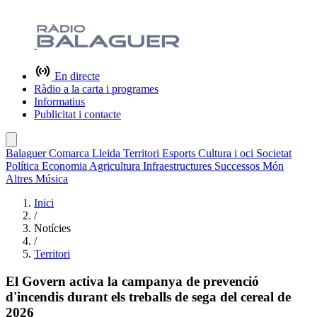
En directe
Ràdio a la carta i programes
Informatius
Publicitat i contacte
Balaguer
Comarca
Lleida
Territori
Esports
Cultura i oci
Societat
Política
Economia
Agricultura
Infraestructures
Successos
Món
Altres
Música
Inici
/
Notícies
/
Territori
El Govern activa la campanya de prevenció
d'incendis durant els treballs de sega del cereal de
2026