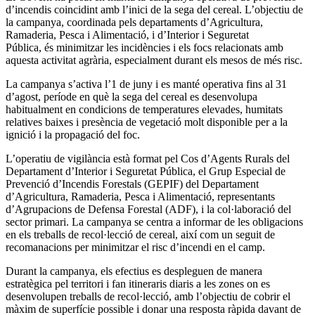
d’incendis coincidint amb l’inici de la sega del cereal. L’objectiu de
la campanya, coordinada pels departaments d’Agricultura,
Ramaderia, Pesca i Alimentació,
i d’Interior i Seguretat
Pública,
és minimitzar les incidències i els focs relacionats amb
aquesta activitat agrària, especialment durant els mesos de més risc.
La campanya s’activa l’1 de juny i es manté operativa fins al 31
d’agost, període en què la sega del cereal es desenvolupa
habitualment en condicions de temperatures elevades, humitats
relatives baixes i presència de vegetació molt disponible per a la
ignició i la propagació del foc.
L’operatiu de vigilància està format pel Cos d’Agents Rurals del
Departament d’Interior i Seguretat Pública, el Grup Especial de
Prevenció d’Incendis Forestals (GEPIF) del Departament
d’Agricultura, Ramaderia, Pesca i Alimentació, representants
d’Agrupacions de Defensa Forestal (ADF), i la col·laboració del
sector primari. La campanya se centra a informar de les obligacions
en els treballs de recol·lecció de cereal, així com un seguit de
recomanacions per minimitzar el risc d’incendi en el camp.
Durant la campanya, els efectius es despleguen de manera
estratègica pel territori i fan itineraris diaris a les zones on es
desenvolupen treballs de recol·lecció, amb l’objectiu de cobrir el
màxim de superfície possible i donar una resposta ràpida davant de