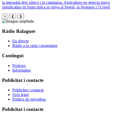
la intensitat dels xàfecs i la calamarsa. Agricultura no detecta danys
significatius en fruita dolça ni vinya al Segrià, la Noguera i l'Urgell
×
❮
❯
Ràdio Balaguer
En directe
Ràdio a la carta i programes
Contingut
Notícies
Informatius
Publicitat i contacte
Publicitat i contacte
Avís legal
Política de privadesa
Publicitat i contacte