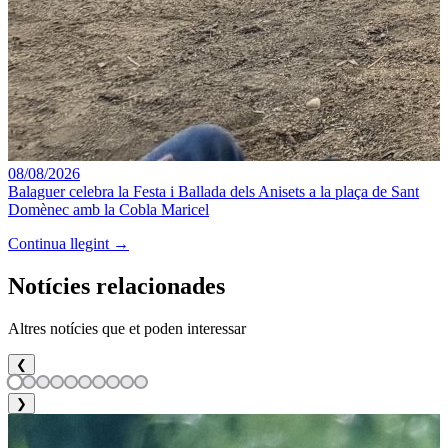
08/08/2026
Balaguer celebra la Festa i Ballada dels Anisets a la plaça de Sant
Domènec amb la Cobla Maricel
Continua llegint →
Notícies relacionades
Altres notícies que et poden interessar
❮
❯