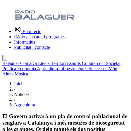
En directe
Ràdio a la carta i programes
Informatius
Publicitat i contacte
Balaguer
Comarca
Lleida
Territori
Esports
Cultura i oci
Societat
Política
Economia
Agricultura
Infraestructures
Successos
Món
Altres
Música
Inici
/
Notícies
/
Agricultura
El Govern activarà un pla de control poblacional de
senglars a Catalunya i més mesures de bioseguretat
a les granges. Ordeig manté els dos positius