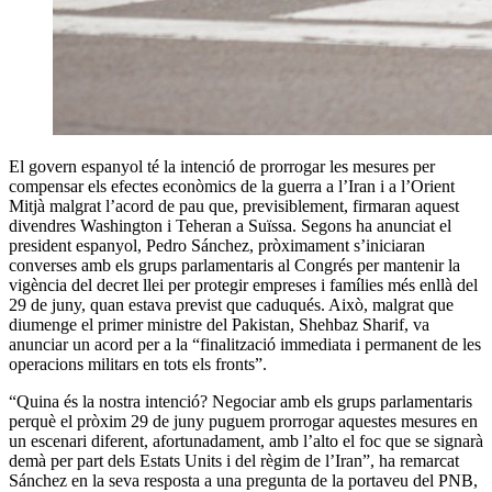
El govern espanyol té la intenció de prorrogar les mesures per
compensar els efectes econòmics de la guerra a l’Iran i a l’Orient
Mitjà malgrat l’acord de pau que, previsiblement, firmaran aquest
divendres Washington i Teheran a Suïssa. Segons ha anunciat el
president espanyol, Pedro Sánchez, pròximament s’iniciaran
converses amb els grups parlamentaris al Congrés per mantenir la
vigència del decret llei per protegir empreses i famílies més enllà del
29 de juny, quan estava previst que caduqués. Això, malgrat que
diumenge el primer ministre del Pakistan, Shehbaz Sharif, va
anunciar un acord per a la “finalització immediata i permanent de les
operacions militars en tots els fronts”.
“Quina és la nostra intenció? Negociar amb els grups parlamentaris
perquè el pròxim 29 de juny puguem prorrogar aquestes mesures en
un escenari diferent, afortunadament, amb l’alto el foc que se signarà
demà per part dels Estats Units i del règim de l’Iran”, ha remarcat
Sánchez en la seva resposta a una pregunta de la portaveu del PNB,