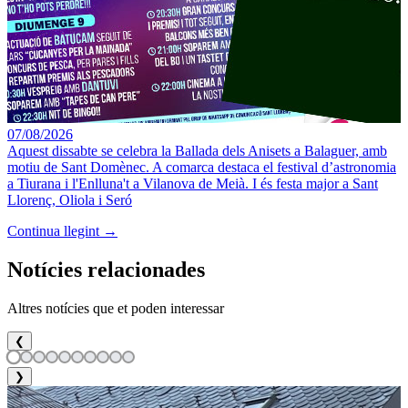
07/08/2026
Aquest dissabte se celebra la Ballada dels Anisets a Balaguer, amb
motiu de Sant Domènec. A comarca destaca el festival d’astronomia
a Tiurana i l'Enlluna't a Vilanova de Meià. I és festa major a Sant
Llorenç, Oliola i Seró
Continua llegint →
Notícies relacionades
Altres notícies que et poden interessar
❮
❯