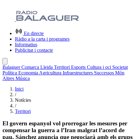
En directe
Ràdio a la carta i programes
Informatius
Publicitat i contacte
Balaguer
Comarca
Lleida
Territori
Esports
Cultura i oci
Societat
Política
Economia
Agricultura
Infraestructures
Successos
Món
Altres
Música
Inici
/
Notícies
/
Territori
El govern espanyol vol prorrogar les mesures per
compensar la guerra a l’Iran malgrat l’acord de
pau. Sánchez anuncia que negociarà amb els grups