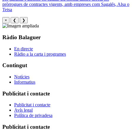
pròrrogues de contractes vigents, amb empreses com Sagalés, Alsa o
Teisa
×
❮
❯
Ràdio Balaguer
En directe
Ràdio a la carta i programes
Contingut
Notícies
Informatius
Publicitat i contacte
Publicitat i contacte
Avís legal
Política de privadesa
Publicitat i contacte