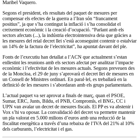
Maribel Vaquero.
Segons el president, els resultats del paquet de mesures per
compensar els efectes de la guerra a l’Iran són “francament
positius”, ja que s’ha contingut la inflació i s’ha consolidat el
creixement econòmic i la creació d’ocupació. “Parlant amb els
sectors afectats (...), la indústria electrointensiva deia que gràcies a
les mesures del reial decret llei s’està aconseguint contenir o estalviar
un 14% de la factura de l’electricitat”, ha apuntat davant del ple.
Fonts de l’executiu han detallat a l’ACN que actualment s’estan
enllestint les reunions amb els sectors afectat per analitzar l’impacte
econòmic i l’efectivitat de les mesures actuals. Segons preveuen des
de la Moncloa, el 29 de juny s’aprovarà el decret llei de mesures en
un Consell de Ministres ordinari. En paral·lel, es treballarà en la
definició de les mesures i s’abordaran amb els grups parlamentaris.
L’actual paquet va ser aprovat a finals de març, quan el PSOE,
Sumar, ERC, Junts, Bildu, el PNB, Compromís, el BNG, CC i
UPN van avalar un decret de mesures fiscals. El PP es va abstenir i
Vox s’hi va oposar. La convalidació del decret va permetre mantenir
un pla valorat en 5.000 milions d’euros amb una reducció de la
fiscalitat energètica a través d’una rebaixa de l’IVA del 21% al 10%
dels carburants, l’electricitat i el gas.