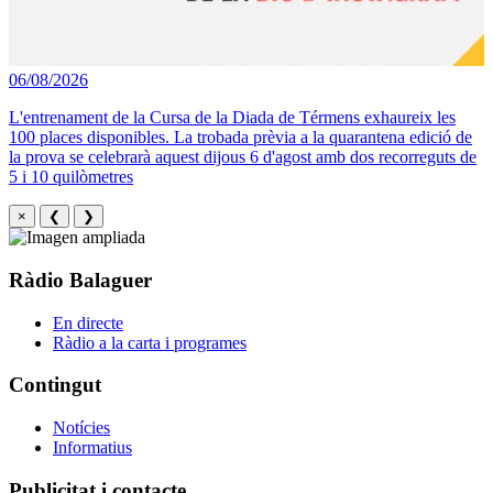
06/08/2026
L'entrenament de la Cursa de la Diada de Térmens exhaureix les
100 places disponibles. La trobada prèvia a la quarantena edició de
la prova se celebrarà aquest dijous 6 d'agost amb dos recorreguts de
5 i 10 quilòmetres
×
❮
❯
Ràdio Balaguer
En directe
Ràdio a la carta i programes
Contingut
Notícies
Informatius
Publicitat i contacte