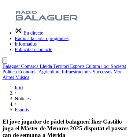
En directe
Ràdio a la carta i programes
Informatius
Publicitat i contacte
Balaguer
Comarca
Lleida
Territori
Esports
Cultura i oci
Societat
Política
Economia
Agricultura
Infraestructures
Successos
Món
Altres
Música
Inici
/
Notícies
/
Esports
El jove jugador de pàdel balaguerí Íker Castillo
juga el Máster de Menores 2025 disputat el passat
cap de setmana a Mérida