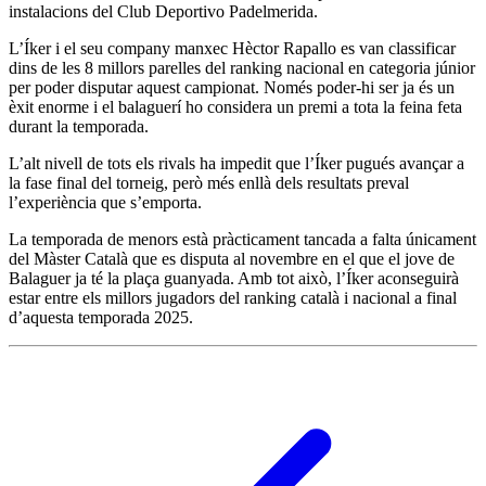
instalacions del Club Deportivo Padelmerida.
L’Íker i el seu company manxec Hèctor Rapallo es van classificar
dins de les 8 millors parelles del ranking nacional en categoria júnior
per poder disputar aquest campionat. Només poder-hi ser ja és un
èxit enorme i el balaguerí ho considera un premi a tota la feina feta
durant la temporada.
L’alt nivell de tots els rivals ha impedit que l’Íker pugués avançar a
la fase final del torneig, però més enllà dels resultats preval
l’experiència que s’emporta.
La temporada de menors està pràcticament tancada a falta únicament
del Màster Català que es disputa al novembre en el que el jove de
Balaguer ja té la plaça guanyada. Amb tot això, l’Íker aconseguirà
estar entre els millors jugadors del ranking català i nacional a final
d’aquesta temporada 2025.