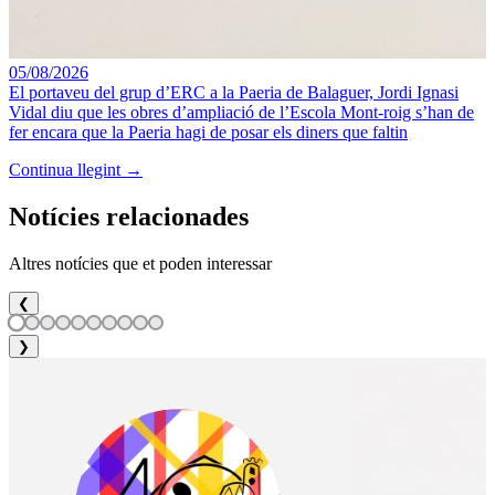
05/08/2026
El portaveu del grup d’ERC a la Paeria de Balaguer, Jordi Ignasi
Vidal diu que les obres d’ampliació de l’Escola Mont-roig s’han de
fer encara que la Paeria hagi de posar els diners que faltin
Continua llegint →
Notícies relacionades
Altres notícies que et poden interessar
❮
❯