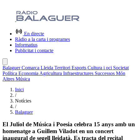
En directe
Ràdio a la carta i programes
Informatius
Publicitat i contacte
Balaguer
Comarca
Lleida
Territori
Esports
Cultura i oci
Societat
Política
Economia
Agricultura
Infraestructures
Successos
Món
Altres
Música
Inici
/
Notícies
/
Balaguer
El Juliol de Música i Poesia celebra 15 anys amb un
homenatge a Guillem Viladot en un concert
inaugural de segell lleidatà. Es tracta del recital