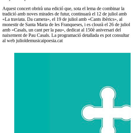
Aquest concert obrirà una edició que, sota el lema de combinar la
tradició amb noves mirades de futur, continuarà el 12 de juliol amb
«La traviata. Da camera», el 19 de juliol amb «Cants ibèrics», al
monestir de Santa Maria de les Franqueses, i es clourà el 26 de juliol
amb «Casals, un cant per la pau», dedicat al 150è aniversari del
naixement de Pau Casals. La programació detallada es pot consultar
al web julioldemusicaipoesia.cat