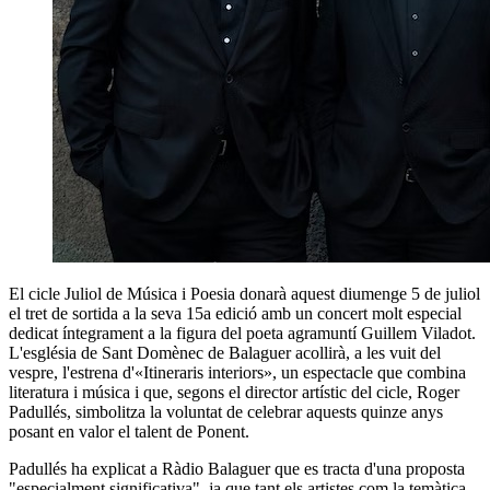
El cicle Juliol de Música i Poesia donarà aquest diumenge 5 de juliol
el tret de sortida a la seva 15a edició amb un concert molt especial
dedicat íntegrament a la figura del poeta agramuntí Guillem Viladot.
L'església de Sant Domènec de Balaguer acollirà, a les vuit del
vespre, l'estrena d'«Itineraris interiors», un espectacle que combina
literatura i música i que, segons el director artístic del cicle, Roger
Padullés, simbolitza la voluntat de celebrar aquests quinze anys
posant en valor el talent de Ponent.
Padullés ha explicat a Ràdio Balaguer que es tracta d'una proposta
"especialment significativa", ja que tant els artistes com la temàtica