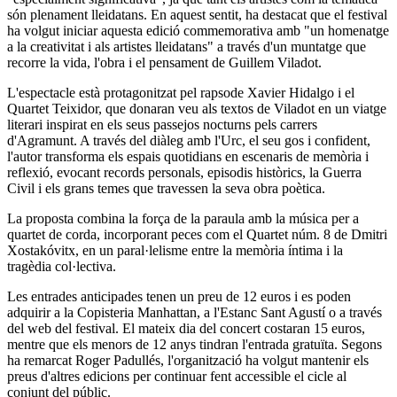
són plenament lleidatans. En aquest sentit, ha destacat que el festival
ha volgut iniciar aquesta edició commemorativa amb "un homenatge
a la creativitat i als artistes lleidatans" a través d'un muntatge que
recorre la vida, l'obra i el pensament de Guillem Viladot.
L'espectacle està protagonitzat pel rapsode Xavier Hidalgo i el
Quartet Teixidor, que donaran veu als textos de Viladot en un viatge
literari inspirat en els seus passejos nocturns pels carrers
d'Agramunt. A través del diàleg amb l'Urc, el seu gos i confident,
l'autor transforma els espais quotidians en escenaris de memòria i
reflexió, evocant records personals, episodis històrics, la Guerra
Civil i els grans temes que travessen la seva obra poètica.
La proposta combina la força de la paraula amb la música per a
quartet de corda, incorporant peces com el Quartet núm. 8 de Dmitri
Xostakóvitx, en un paral·lelisme entre la memòria íntima i la
tragèdia col·lectiva.
Les entrades anticipades tenen un preu de 12 euros i es poden
adquirir a la Copisteria Manhattan, a l'Estanc Sant Agustí o a través
del web del festival. El mateix dia del concert costaran 15 euros,
mentre que els menors de 12 anys tindran l'entrada gratuïta. Segons
ha remarcat Roger Padullés, l'organització ha volgut mantenir els
preus d'altres edicions per continuar fent accessible el cicle al
conjunt del públic.