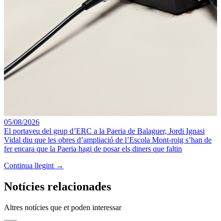
05/08/2026
El portaveu del grup d’ERC a la Paeria de Balaguer, Jordi Ignasi
Vidal diu que les obres d’ampliació de l’Escola Mont-roig s’han de
fer encara que la Paeria hagi de posar els diners que faltin
Continua llegint →
Notícies relacionades
Altres notícies que et poden interessar