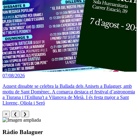
07/08/2026
Aquest dissabte se celebra la Ballada dels Anisets a Balaguer, amb
motiu de Sant Domènec. A comarca destaca el festival d’astronomia
a Tiurana i l'Enlluna't a Vilanova de Meià. I és festa major a Sant
Llorenç, Oliola i Seró
×
❮
❯
Ràdio Balaguer