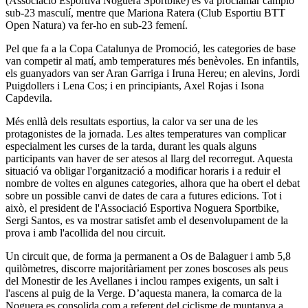
(Associació Esportiva Noguera Sportbike) es va proclamar campió
sub-23 masculí, mentre que Mariona Ratera (Club Esportiu BTT
Open Natura) va fer-ho en sub-23 femení.
Pel que fa a la Copa Catalunya de Promoció, les categories de base
van competir al matí, amb temperatures més benèvoles. En infantils,
els guanyadors van ser Aran Garriga i Iruna Hereu; en alevins, Jordi
Puigdollers i Lena Cos; i en principiants, Axel Rojas i Isona
Capdevila.
Més enllà dels resultats esportius, la calor va ser una de les
protagonistes de la jornada. Les altes temperatures van complicar
especialment les curses de la tarda, durant les quals alguns
participants van haver de ser atesos al llarg del recorregut. Aquesta
situació va obligar l'organització a modificar horaris i a reduir el
nombre de voltes en algunes categories, alhora que ha obert el debat
sobre un possible canvi de dates de cara a futures edicions. Tot i
això, el president de l'Associació Esportiva Noguera Sportbike,
Sergi Santos, es va mostrar satisfet amb el desenvolupament de la
prova i amb l'acollida del nou circuit.
Un circuit que, de forma ja permanent a Os de Balaguer i amb 5,8
quilòmetres, discorre majoritàriament per zones boscoses als peus
del Monestir de les Avellanes i inclou rampes exigents, un salt i
l'ascens al puig de la Verge. D’aquesta manera, la comarca de la
Noguera es consolida com a referent del ciclisme de muntanya a