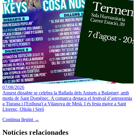
07/08/2026
Aquest dissabte se celebra la Ballada dels Anisets a Balaguer, amb
motiu de Sant Domènec. A comarca destaca el festival d’astronomia
a Tiurana i l'Enlluna't a Vilanova de Meià. I és festa major a Sant
Llorenç, Oliola i Seró
Continua llegint →
Notícies relacionades