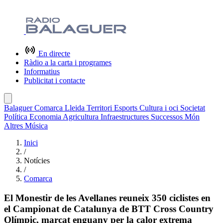
En directe
Ràdio a la carta i programes
Informatius
Publicitat i contacte
Balaguer
Comarca
Lleida
Territori
Esports
Cultura i oci
Societat
Política
Economia
Agricultura
Infraestructures
Successos
Món
Altres
Música
Inici
/
Notícies
/
Comarca
El Monestir de les Avellanes reuneix 350 ciclistes en
el Campionat de Catalunya de BTT Cross Country
Olímpic, marcat enguany per la calor extrema