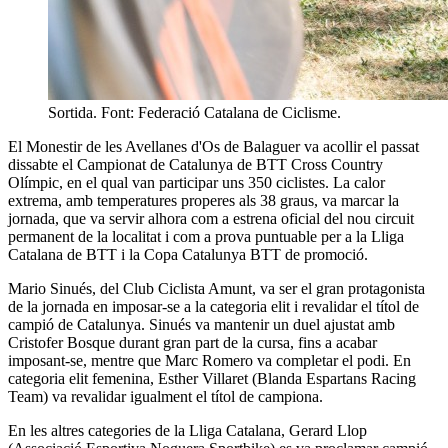
Sortida. Font: Federació Catalana de Ciclisme.
El Monestir de les Avellanes d'Os de Balaguer va acollir el passat
dissabte el Campionat de Catalunya de BTT Cross Country
Olímpic, en el qual van participar uns 350 ciclistes. La calor
extrema, amb temperatures properes als 38 graus, va marcar la
jornada, que va servir alhora com a estrena oficial del nou circuit
permanent de la localitat i com a prova puntuable per a la Lliga
Catalana de BTT i la Copa Catalunya BTT de promoció.
Mario Sinués, del Club Ciclista Amunt, va ser el gran protagonista
de la jornada en imposar-se a la categoria elit i revalidar el títol de
campió de Catalunya. Sinués va mantenir un duel ajustat amb
Cristofer Bosque durant gran part de la cursa, fins a acabar
imposant-se, mentre que Marc Romero va completar el podi. En
categoria elit femenina, Esther Villaret (Blanda Espartans Racing
Team) va revalidar igualment el títol de campiona.
En les altres categories de la Lliga Catalana, Gerard Llop