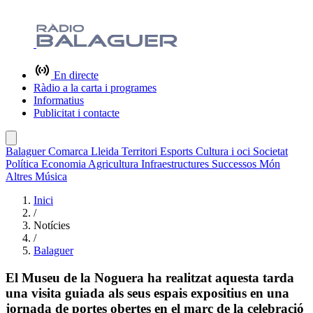
En directe
Ràdio a la carta i programes
Informatius
Publicitat i contacte
Balaguer
Comarca
Lleida
Territori
Esports
Cultura i oci
Societat
Política
Economia
Agricultura
Infraestructures
Successos
Món
Altres
Música
Inici
/
Notícies
/
Balaguer
El Museu de la Noguera ha realitzat aquesta tarda
una visita guiada als seus espais expositius en una
jornada de portes obertes en el marc de la celebració