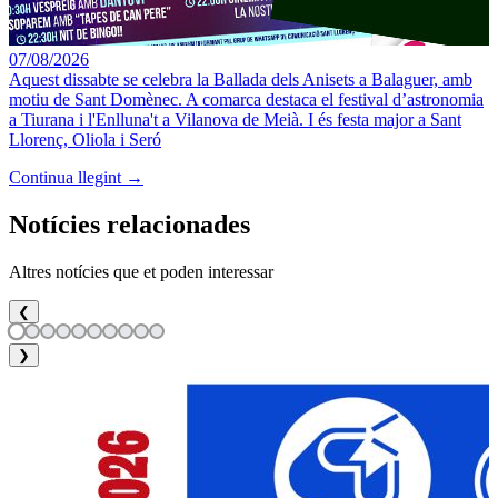
07/08/2026
Aquest dissabte se celebra la Ballada dels Anisets a Balaguer, amb
motiu de Sant Domènec. A comarca destaca el festival d’astronomia
a Tiurana i l'Enlluna't a Vilanova de Meià. I és festa major a Sant
Llorenç, Oliola i Seró
Continua llegint →
Notícies relacionades
Altres notícies que et poden interessar
❮
❯