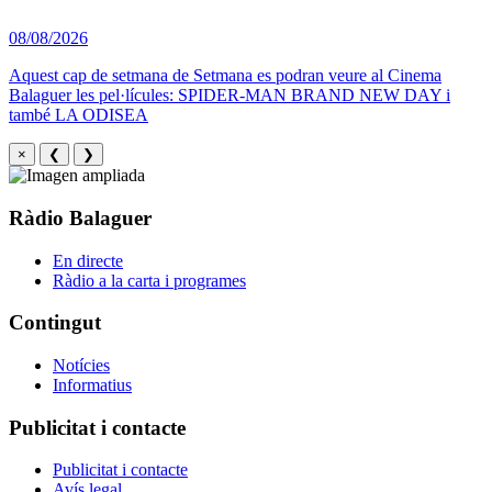
08/08/2026
Aquest cap de setmana de Setmana es podran veure al Cinema
Balaguer les pel·lícules: SPIDER-MAN BRAND NEW DAY i
també LA ODISEA
×
❮
❯
Ràdio Balaguer
En directe
Ràdio a la carta i programes
Contingut
Notícies
Informatius
Publicitat i contacte
Publicitat i contacte
Avís legal