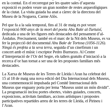
en la comtal. En el recorregut per les quatre sales d’aquesta
exposició es poden veure un gran nombre de restes arqueològiques
de la ciutat. La visita guiada ha anat a càrrec de la directora del
Museu de la Noguera, Carme Alòs.
Pel que fa a la sala temporal, fins al 31 de maig es pot veure
l’exposició
900 anys de la mort del poeta Abu Bakr al-Turtuixí
,
dedicada a una de les figures més destacades del pensament d’al-
Àndalus. Precisament, també en el marc de la Nit dels Museus, es va
fer la projecció del documental
Abu Bakr de Tortosa (1056-1126).
Ningú és profeta a la seva terra
, seguida d’un cinefòrum i un
concert amb el músic i escriptor Pedro Burruezo. Al Centre
d’Interpretació de l’Or del Segre, els tallers gratuïts d’iniciació a la
recerca d’or han tornat a ser una de les propostes familiars més
destacades.
La Xarxa de Museus de les Terres de Lleida i Aran ha celebrat del
15 al 18 de maig una nova edició del Dia Internacional dels Museus,
una commemoració impulsada pel Comitè Internacional dels
Museus que enguany porta per lema “Museus unint un món dividit”.
La programació inclou portes obertes, visites guiades, concerts,
exposicions, activitats familiars, accions artístiques i propostes
participatives repartides arreu de les terres de Lleida, el Pirineu i
l’Aran.