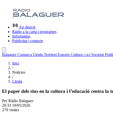
En directe
Ràdio a la carta i programes
Informatius
Publicitat i contacte
Balaguer
Comarca
Lleida
Territori
Esports
Cultura i oci
Societat
Polít
Inici
/
Notícies
/
Lleida
El paper dels rius en la cultura i l’educació centra la t
Per
Ràdio Balaguer
20:33 19/05/2026
279 visites