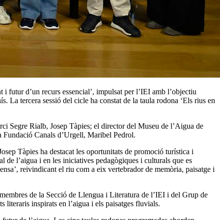
 i futur d’un recurs essencial’, impulsat per l’IEI amb l’objectiu
país. La tercera sessió del cicle ha constat de la taula rodona ‘Els rius en
orci Segre Rialb, Josep Tàpies; el director del Museu de l’Aigua de
la Fundació Canals d’Urgell, Maribel Pedrol.
 Josep Tàpies ha destacat les oportunitats de promoció turística i
de l’aigua i en les iniciatives pedagògiques i culturals que es
ensa’, reivindicant el riu com a eix vertebrador de memòria, paisatge i
de membres de la Secció de Llengua i Literatura de l’IEI i del Grup de
teraris inspirats en l’aigua i els paisatges fluvials.