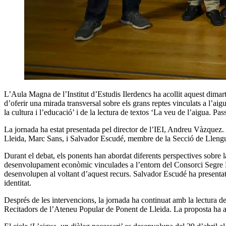
L’Aula Magna de l’Institut d’Estudis Ilerdencs ha acollit aquest dimarts
d’oferir una mirada transversal sobre els grans reptes vinculats a l’aigua 
la cultura i l’educació’ i de la lectura de textos ‘La veu de l’aigua. Passe
La jornada ha estat presentada pel director de l’IEI, Andreu Vàzquez. 
Lleida, Marc Sans, i Salvador Escudé, membre de la Secció de Llengua 
Durant el debat, els ponents han abordat diferents perspectives sobre la 
desenvolupament econòmic vinculades a l’entorn del Consorci Segre Ria
desenvolupen al voltant d’aquest recurs. Salvador Escudé ha presentat 
identitat.
Després de les intervencions, la jornada ha continuat amb la lectura de 
Recitadors de l’Ateneu Popular de Ponent de Lleida. La proposta ha aport