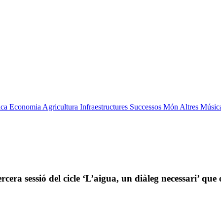
ica
Economia
Agricultura
Infraestructures
Successos
Món
Altres
Músic
ercera sessió del cicle ‘L’aigua, un diàleg necessari’ que