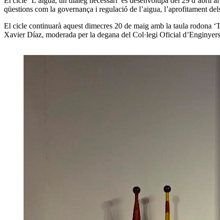
El cicle ‘L’aigua, un diàleg necessari’ es desenvolupa del 29 d’abril 
qüestions com la governança i regulació de l’aigua, l’aprofitament dels r
El cicle continuarà aquest dimecres 20 de maig amb la taula rodona ‘Te
Xavier Díaz, moderada per la degana del Col·legi Oficial d’Enginyer