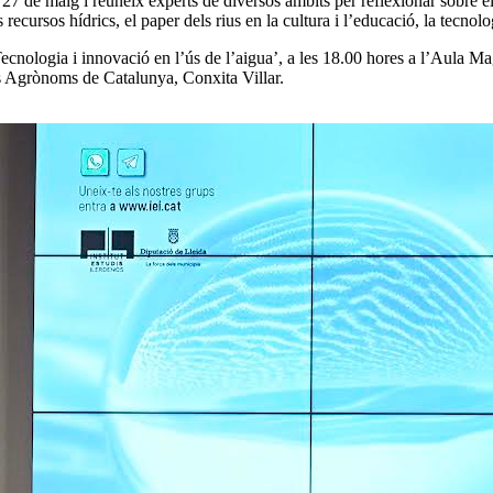
al 27 de maig i reuneix experts de diversos àmbits per reflexionar sobre 
ecursos hídrics, el paper dels rius en la cultura i l’educació, la tecnolog
cnologia i innovació en l’ús de l’aigua’, a les 18.00 hores a l’Aula Ma
s Agrònoms de Catalunya, Conxita Villar.