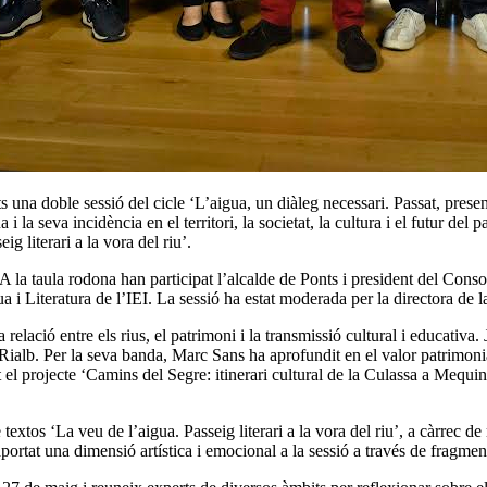
 una doble sessió del cicle ‘L’aigua, un diàleg necessari. Passat, present
i la seva incidència en el territori, la societat, la cultura i el futur del 
ig literari a la vora del riu’.
A la taula rodona han participat l’alcalde de Ponts i president del Cons
i Literatura de l’IEI. La sessió ha estat moderada per la directora de 
relació entre els rius, el patrimoni i la transmissió cultural i educativa.
lb. Per la seva banda, Marc Sans ha aprofundit en el valor patrimonial 
el projecte ‘Camins del Segre: itinerari cultural de la Culassa a Mequin
textos ‘La veu de l’aigua. Passeig literari a la vora del riu’, a càrrec 
at una dimensió artística i emocional a la sessió a través de fragments li