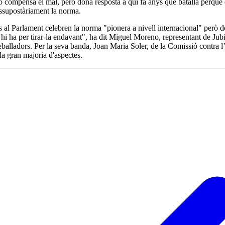
o compensa el mal, però dona resposta a qui fa anys que batalla perquè e
essupostàriament la norma.
es al Parlament celebren la norma "pionera a nivell internacional" però
rs hi ha per tirar-la endavant", ha dit Miguel Moreno, representant de J
alladors. Per la seva banda, Joan Maria Soler, de la Comissió contra l’
 la gran majoria d'aspectes.