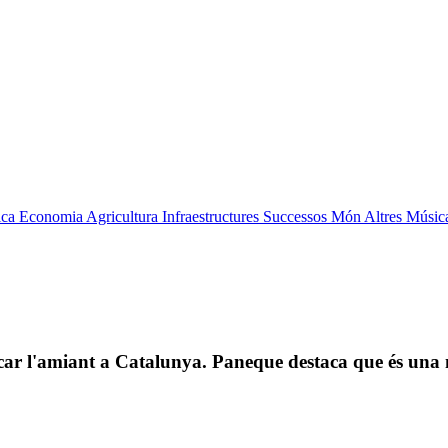
ica
Economia
Agricultura
Infraestructures
Successos
Món
Altres
Músic
icar l'amiant a Catalunya. Paneque destaca que és una