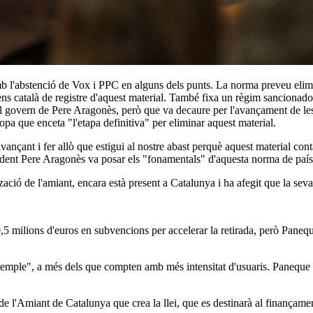
mb l'abstenció de Vox i PPC en alguns dels punts. La norma preveu elimina
ns català de registre d'aquest material. També fixa un règim sancionado
r el govern de Pere Aragonès, però que va decaure per l'avançament de les
pa que enceta "l'etapa definitiva" per eliminar aquest material.
ançant i fer allò que estigui al nostre abast perquè aquest material cont
sident Pere Aragonès va posar els "fonamentals" d'aquesta norma de país
zació de l'amiant, encara està present a Catalunya i ha afegit que la sev
,5 milions d'euros en subvencions per accelerar la retirada, però Pane
emple", a més dels que compten amb més intensitat d'usuaris. Paneque 
de l'Amiant de Catalunya que crea la llei, que es destinarà al finançament 