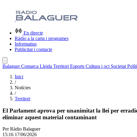
En directe
Ràdio a la carta i programes
Informatius
Publicitat i contacte
Balaguer
Comarca
Lleida
Territori
Esports
Cultura i oci
Societat
Polít
Inici
/
Notícies
/
Territori
El Parlament aprova per unanimitat la llei per errad
eliminar aquest material contaminant
Per
Ràdio Balaguer
15:16 17/06/2026