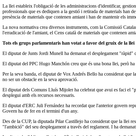
La llei estableix l'obligació de les administracions d'identificar, gestio
professionals que es dediquen a la gestió i retirada de materials han d
presència de materials que contenen amiant i han de mantenir els immob
La nova normativa crea diversos instruments, com la Comissió Catalana 
l'erradicació de l'amiant, el Cens català de materials que contenen ami
Tots els grups parlamentaris han votat a favor del gruix de la llei
El diputat de Junts Jordi Munell ha demanat el desplegament "ràpid" de
El diputat del PPC Hugo Manchón creu que és una bona llei, però ha av
Per la seva banda, el diputat de Vox Andrés Bello ha considerat que la
no ser un obstacle en la seva aprovació.
El diputat dels Comuns Lluís Mijoler ha celebrat que avui es faci el "p
desplegui amb els recursos necessaris.
El diputat d'ERC Juli Fernández ha recordat que l'anterior govern repu
Govern ha de fer en el termini d'un any.
Des de la CUP, la diputada Pilar Castillejo ha considerat que la llei re
"l'ambició" del seu desplegament a través del reglament. I ha demanat