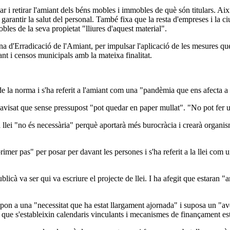
nar i retirar l'amiant dels béns mobles i immobles de què són titulars. Aix
e garantir la salut del personal. També fixa que la resta d'empreses i la 
les de la seva propietat "lliures d'aquest material".
d'Erradicació de l'Amiant, per impulsar l'aplicació de les mesures que d
ant i censos municipals amb la mateixa finalitat.
 la norma i s'ha referit a l'amiant com una "pandèmia que ens afecta a 
isat que sense pressupost "pot quedar en paper mullat". "No pot fer un 
 llei "no és necessària" perquè aportarà més burocràcia i crearà organis
rimer pas" per posar per davant les persones i s'ha referit a la llei co
blicà va ser qui va escriure el projecte de llei. I ha afegit que estaran
spon a una "necessitat que ha estat llargament ajornada" i suposa un "ave
 que s'estableixin calendaris vinculants i mecanismes de finançament es