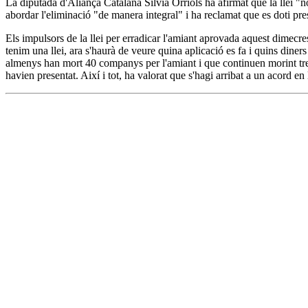
La diputada d'Aliança Catalana Sílvia Orriols ha afirmat que la llei "n
abordar l'eliminació "de manera integral" i ha reclamat que es doti pr
Els impulsors de la llei per erradicar l'amiant aprovada aquest dimecr
tenim una llei, ara s'haurà de veure quina aplicació es fa i quins dine
almenys han mort 40 companys per l'amiant i que continuen morint treb
havien presentat. Així i tot, ha valorat que s'hagi arribat a un acord en