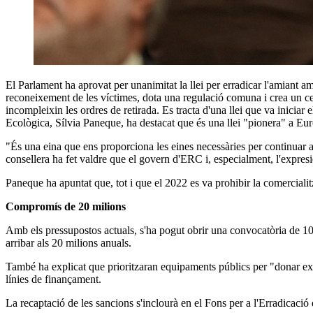
El Parlament ha aprovat per unanimitat la llei per erradicar l'amiant a
reconeixement de les víctimes, dota una regulació comuna i crea un ce
incompleixin les ordres de retirada. Es tracta d'una llei que va inicia
Ecològica, Sílvia Paneque, ha destacat que és una llei "pionera" a Euro
"És una eina que ens proporciona les eines necessàries per continuar av
consellera ha fet valdre que el govern d'ERC i, especialment, l'expre
Paneque ha apuntat que, tot i que el 2022 es va prohibir la comercialit
Compromís de 20 milions
Amb els pressupostos actuals, s'ha pogut obrir una convocatòria de 10
arribar als 20 milions anuals.
També ha explicat que prioritzaran equipaments públics per "donar ex
línies de finançament.
La recaptació de les sancions s'inclourà en el Fons per a l'Erradicació 