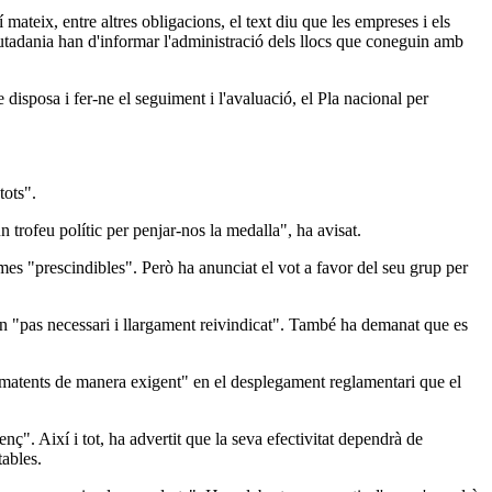
í mateix, entre altres obligacions, el text diu que les empreses i els
ciutadania han d'informar l'administració dels llocs que coneguin amb
isposa i fer-ne el seguiment i l'avaluació, el Pla nacional per
tots".
trofeu polític per penjar-nos la medalla", ha avisat.
mes "prescindibles". Però ha anunciat el vot a favor del seu grup per
m un "pas necessari i llargament reivindicat". També ha demanat que es
 "amatents de manera exigent" en el desplegament reglamentari que el
nç". Així i tot, ha advertit que la seva efectivitat dependrà de
tables.