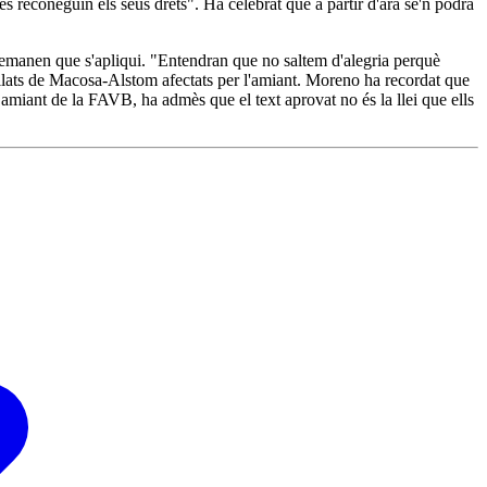
s reconeguin els seus drets". Ha celebrat que a partir d'ara se'n podrà
 demanen que s'apliqui. "Entendran que no saltem d'alegria perquè
ubilats de Macosa-Alstom afectats per l'amiant. Moreno ha recordat que
amiant de la FAVB, ha admès que el text aprovat no és la llei que ells