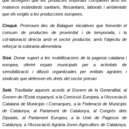
que assegurin que els productes importats compleixin amb els
mateixos est
à
ndards sanitaris, fitosanitaris, laborals i ambientals
que els exigits a les produccions europees.
Cinquè
.
Promoure des de Balaguer iniciatives que fomentin el
consum de productes de proximitat i de temporada, i la
col
·
laboraci
ó
directa amb el sector productor, amb l
’
objectiu de
refor
ç
ar la sobirania aliment
à
ria.
Sis
è
.
Donar suport a les mobilitzacions de la pagesia catalana i
europea, oferint espais municipals per a activitats de
sensibilitzaci
ó i difusió
organitzades per entitats agr
à
ries i
sindicats que defensen els drets del sector primari
Set
è
.
Traslladar aquests acords al Govern de la Generalitat, al
Govern de l
’
Estat espanyol, a la Comissi
ó Europea, a l
’
Associaci
ó
Catalana de Municipis i Comarques, a la Federaci
ó
de Municipis
de Catalunya, al Parlament de Catalunya, al Congr
é
s dels
Diputats, al Parlament Europeu, a la Uni
ó
de Pagesos de
Catalunya, a l
’
Associaci
ó
Agr
à
ria Joves Agricultors de Catalunya,