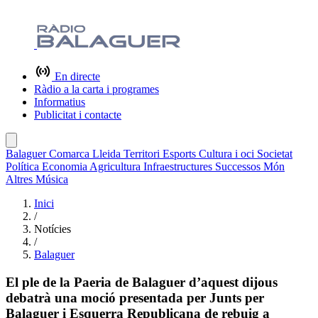
En directe
Ràdio a la carta i programes
Informatius
Publicitat i contacte
Balaguer
Comarca
Lleida
Territori
Esports
Cultura i oci
Societat
Política
Economia
Agricultura
Infraestructures
Successos
Món
Altres
Música
Inici
/
Notícies
/
Balaguer
El ple de la Paeria de Balaguer d’aquest dijous
debatrà una moció presentada per Junts per
Balaguer i Esquerra Republicana de rebuig a