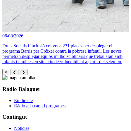
06/08/2026
Drets Socials i Inclusió convoca 231 places per desplegar el
programa Barris per Créixer contra la pobresa infantil. Les noves
permetran desplegar equips multidisciplinaris que treballaran amb
infants i famílies en situació de vulnerabilitat a partir del setembre
×
❮
❯
Ràdio Balaguer
En directe
Ràdio a la carta i programes
Contingut
Notícies