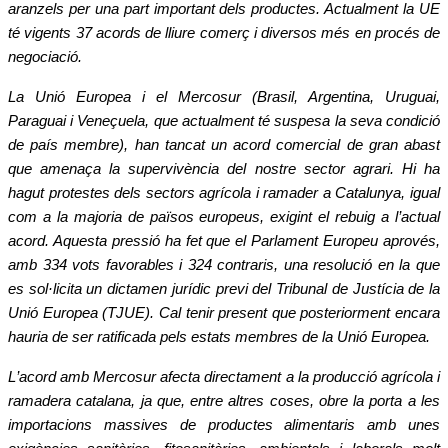
aranzels per una part important dels productes. Actualment la UE
té
vigents 37 acords de lliure comer
ç
i diversos m
é
s en proc
é
s de
negociació
.
La Uni
ó
Europea i el Mercosur (Brasil, Argentina, Uruguai,
Paraguai i Vene
ç
uela, que actualment t
é
suspesa la seva condici
ó
de pa
í
s membre), han tancat un acord comercial de gran abast
que amena
ç
a la superviv
è
ncia del nostre sector agrari. Hi ha
hagut protestes dels sectors agr
í
cola i ramader a Catalunya, igual
com a la majoria de pa
ï
sos europeus, exigint el rebuig a l
’
actual
acord. Aquesta pressi
ó
ha fet que el Parlament Europeu aprov
é
s,
amb 334 vots favorables i 324 contraris, una resoluci
ó
en la que
es sol
·
licita un dictamen jur
í
dic previ del Tribunal de Just
í
cia de la
Uni
ó
Europea (TJUE). Cal tenir present que posteriorment encara
hauria de ser ratificada pels estats membres de la Uni
ó
Europea.
L
’
acord amb Mercosur afecta directament a la producci
ó agrí
cola i
ramadera catalana, ja que, entre altres coses, obre la porta a les
importacions massives de productes alimentaris amb unes