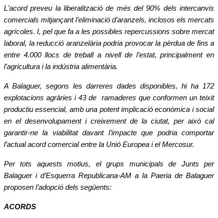
L
’
acord preveu la liberalitzaci
ó de m
é
s del 90% dels intercanvis
comercials mitjan
ç
ant l
’
eliminació d
’
aranzels, inclosos els mercats
agr
í
coles. I, pel que fa a les possibles repercussions sobre mercat
laboral, la reducci
ó
aranzel
à
ria podria provocar la p
è
rdua de fins a
entre 4.000 llocs de treball a nivell de l
’
estat, principalment en
l'agricultura i la ind
ú
stria aliment
à
ria.
A Balaguer, segons les darreres dades disponibles, hi ha 172
explotacions agr
à
ries i 43 de
ramaderes que conformen un teixit
productiu essencial, amb una potent implicaci
ó
econ
ò
mica i social
en el desenvolupament i creixement de la ciutat, per aix
ò
cal
garantir-ne la viabilitat davant l
’
impacte que podria comportar
l
’
actual acord comercial entre la Uni
ó
Europea i el Mercosur.
Per tots aquests motius, el grups municipals de Junts per
Balaguer i d
’
Esquerra Republicana-AM a la Paeria de Balaguer
proposen l
’
adopci
ó dels segü
ents:
ACORDS