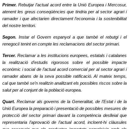
Primer.
Rebutjar l
’
actual acord entre la Uni
ó Europea i Mercosur,
atenent les greus conseq
üè
ncies que tindria per al sector agrari i
ramader i que afectarien directament l
’
economia i la sostenibilitat
del nostre territori.
Segon.
Instar el Govern espanyol a que tamb
é
el rebutgi i el
renegoci
ï
tenint en compte les reclamacions del sector primari.
Tercer.
Reclamar a les institucions europees, estatals i catalanes
la realitzaci
ó d
’
estudis rigorosos sobre el possible impacte
econ
òmic i social de l
’
actual acord comercial per al sector agrari i
ramader abans de la seva possible ratificació
. Al mateix temps,
cal que també
se
’
n realitzin analitzant els possibles riscos sobre la
salut per al conjunt de la poblaci
ó
europea.
Quart.
Reclamar als governs de la Generalitat, de l
’
Estat i de la
Unió
Europea la preparaci
ó
i presentaci
ó
de possibles mesures de
protecci
ó
del sector primari davant la compet
è
ncia deslleial que
representaria l
’
aprovació
de l
’
actual acord, incloent-hi cl
à
usules