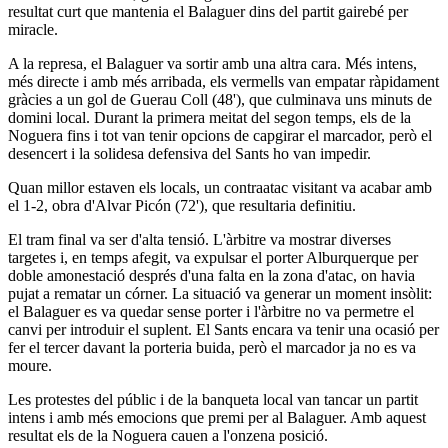
resultat curt que mantenia el Balaguer dins del partit gairebé per
miracle.
A la represa, el Balaguer va sortir amb una altra cara. Més intens,
més directe i amb més arribada, els vermells van empatar ràpidament
gràcies a un gol de Guerau Coll (48'), que culminava uns minuts de
domini local. Durant la primera meitat del segon temps, els de la
Noguera fins i tot van tenir opcions de capgirar el marcador, però el
desencert i la solidesa defensiva del Sants ho van impedir.
Quan millor estaven els locals, un contraatac visitant va acabar amb
el 1-2, obra d'Alvar Picón (72'), que resultaria definitiu.
El tram final va ser d'alta tensió. L'àrbitre va mostrar diverses
targetes i, en temps afegit, va expulsar el porter Alburquerque per
doble amonestació després d'una falta en la zona d'atac, on havia
pujat a rematar un córner. La situació va generar un moment insòlit:
el Balaguer es va quedar sense porter i l'àrbitre no va permetre el
canvi per introduir el suplent. El Sants encara va tenir una ocasió per
fer el tercer davant la porteria buida, però el marcador ja no es va
moure.
Les protestes del públic i de la banqueta local van tancar un partit
intens i amb més emocions que premi per al Balaguer. Amb aquest
resultat els de la Noguera cauen a l'onzena posició.