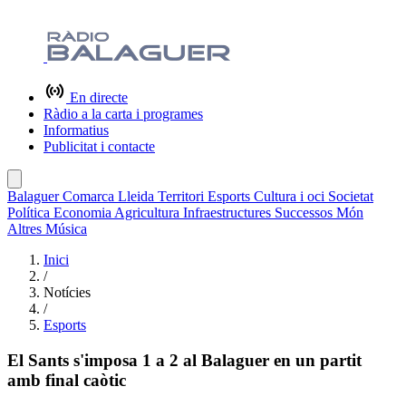
En directe
Ràdio a la carta i programes
Informatius
Publicitat i contacte
Balaguer
Comarca
Lleida
Territori
Esports
Cultura i oci
Societat
Política
Economia
Agricultura
Infraestructures
Successos
Món
Altres
Música
Inici
/
Notícies
/
Esports
El Sants s'imposa 1 a 2 al Balaguer en un partit
amb final caòtic