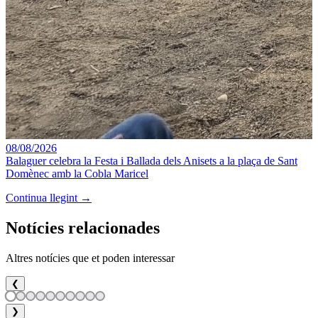
08/08/2026
Balaguer celebra la Festa i Ballada dels Anisets a la plaça de Sant
Domènec amb la Cobla Maricel
Continua llegint →
Notícies relacionades
Altres notícies que et poden interessar
❮
❯