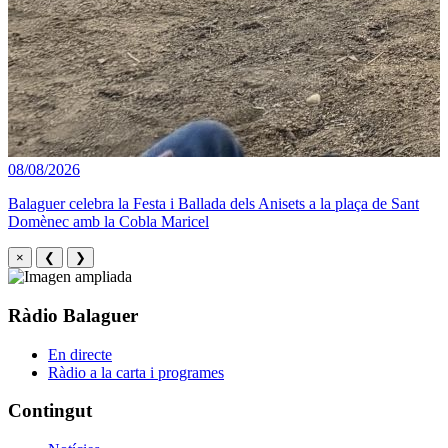
08/08/2026
Balaguer celebra la Festa i Ballada dels Anisets a la plaça de Sant
Domènec amb la Cobla Maricel
×
❮
❯
Ràdio Balaguer
En directe
Ràdio a la carta i programes
Contingut