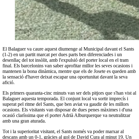
El Balaguer va caure aquest diumenge al Municipal davant el Sants
(1-2) en un partit marcat per dues parts ben diferenciades i un
desenllaç del tot insòlit, amb l'expulsió del porter local en el tram
final. Els barcelonins van saber aprofitar millor les seves ocasions i
mantenen la bona dinàmica, mentre que els de Josete es queden amb
la sensació d'haver deixat escapar una oportunitat davant la seva
afició.
Els primers quaranta-cinc minuts van ser dels pitjors que s'han vist al
Balaguer aquesta temporada. El conjunt local va sortir imprecís i
superat pel ritme del Sants, que ben aviat va gaudir de les millors
ocasions. Els visitants van disposar de dues penes màximes i d'una
ocasió claríssima que el porter Adrià Alburquerque va neutralitzar
amb una gran aturada.
Tot i la superioritat visitant, el Sants només va poder marxar al
descans amb un 0-1, gràcies al gol de David Cura al minut 19. Un