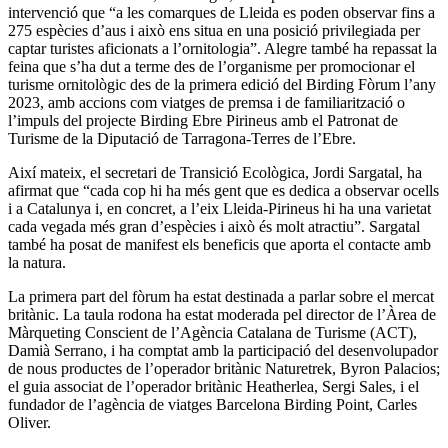
intervenció que “a les comarques de Lleida es poden observar fins a
275 espècies d’aus i això ens situa en una posició privilegiada per
captar turistes aficionats a l’ornitologia”. Alegre també ha repassat la
feina que s’ha dut a terme des de l’organisme per promocionar el
turisme ornitològic des de la primera edició del Birding Fòrum l’any
2023, amb accions com viatges de premsa i de familiarització o
l’impuls del projecte Birding Ebre Pirineus amb el Patronat de
Turisme de la Diputació de Tarragona-Terres de l’Ebre.
Així mateix, el secretari de Transició Ecològica, Jordi Sargatal, ha
afirmat que “cada cop hi ha més gent que es dedica a observar ocells
i a Catalunya i, en concret, a l’eix Lleida-Pirineus hi ha una varietat
cada vegada més gran d’espècies i això és molt atractiu”. Sargatal
també ha posat de manifest els beneficis que aporta el contacte amb
la natura.
La primera part del fòrum ha estat destinada a parlar sobre el mercat
britànic. La taula rodona ha estat moderada pel director de l’Àrea de
Màrqueting Conscient de l’Agència Catalana de Turisme (ACT),
Damià Serrano, i ha comptat amb la participació del desenvolupador
de nous productes de l’operador britànic Naturetrek, Byron Palacios;
el guia associat de l’operador britànic Heatherlea, Sergi Sales, i el
fundador de l’agència de viatges Barcelona Birding Point, Carles
Oliver.