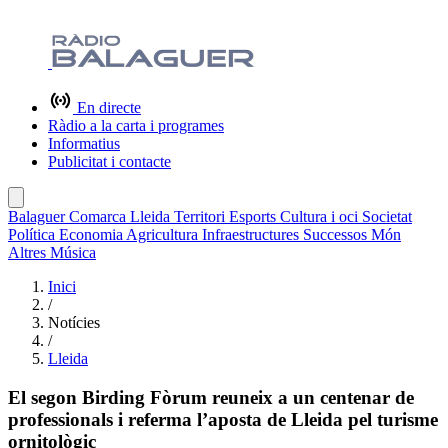
En directe
Ràdio a la carta i programes
Informatius
Publicitat i contacte
Balaguer
Comarca
Lleida
Territori
Esports
Cultura i oci
Societat
Política
Economia
Agricultura
Infraestructures
Successos
Món
Altres
Música
Inici
/
Notícies
/
Lleida
El segon Birding Fòrum reuneix a un centenar de
professionals i referma l’aposta de Lleida pel turisme
ornitològic