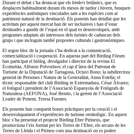
Durant el debat s’ha destacat que els
birders
britànics, que es
desplacen habitualment durant els mesos de tardor i hivern, busquen
experiències autèntiques vinculades tant a les espècies com al
patrimoni natural de la destinació. Els ponents han detallat que les
activitats per aquest mercat han de ser inclusives i han d’estar
destinades a gaudir de l’espai en el qual es desenvolupen, amb
programes adaptats als interessos dels turistes de cadascun dels
grups i que incloguin també propostes culturals i gastronòmiques.
El segon bloc de la jornada s’ha dedicat a la comunicació,
comercialització i cooperació. En aquesta part del Birding Fòrum
han participat el biòleg, divulgador i director de la revista El
Ecoturista, Alfonso Polvorinos; el cap d’àrea del Patronat de
Turisme de la Diputació de Tarragona, Octavi Bono; la subdirectora
general de Persones i Natura de la Generalitat, Anna Estella; el
tècnic responsable del club Birding in Extremadura, César Álvarez;
el fotògraf i president de l’Associació Espanyola de Fotògrafs de
Naturalesa (AEFONA), José Benito, i la gerent de l’Associació
Leader de Ponent, Teresa Fuentes.
Els ponents han compartit bones pràctiques per la creació i el
desenvolupament d’experiències de turisme ornitològic. En aquest
bloc s’ha presentat el projecte Birding Ebre Pirineus, que
promociona l’eix format per les Terres de l’Ebre, els secans de les
Terres de Lleida i el Pirineu com una destinació on es poden