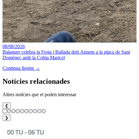
08/08/2026
Balaguer celebra la Festa i Ballada dels Anisets a la plaça de Sant
Domènec amb la Cobla Maricel
Continua llegint →
Notícies relacionades
Altres notícies que et poden interessar
❮
❯