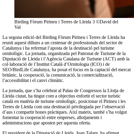
Birding Fòrum Pirineu i Terres de Lleida 3 ©David del
Val
La segona edició del Birding Fòrum Pirineu i Terres de Lleida ha
reunit aquest dilluns a un centenar de professionals del sector de
Catalunya i ha refermat l’aposta de la destinació pel turisme
ornitològic. La jornada, organitzada pel Patronat de Turisme de la
Diputació de Lleida i l’Agència Catalana de Turisme (ACT) amb la
col·laboració de l’Institut Català d’Ornitologia (ICO) i de
SEO/BirdLife Catalunya, ha posat el focus en la captació del mercat
britànic, la cooperació, la comunicació, la comercialització,
l’accessibilitat i el canvi climàtic.
La jornada, que s’ha celebrat al Palau de Congressos la Llotja de
Lleida ciutat, ha tingut com a objectius enfortir el sector turístic
català en matèria de turisme ornitològic, posicionar el Pirineu i les
Terres de Lleida com una destinació privilegiada per l’observació
d’aus i compartir bones pràctiques. Així mateix, també s’ha volgut
fomentar la cooperació entre empreses, allotjaments i
administracions que aposten per aquesta oferta.
El president de la Diputació de Lleida, Joan Talarn, ha afirmat