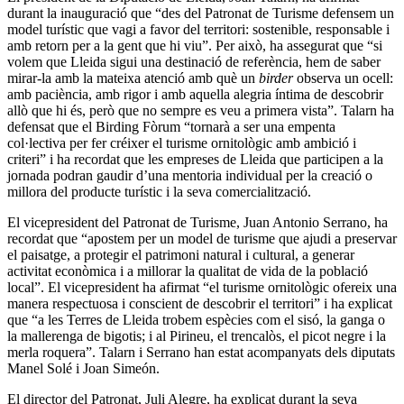
durant la inauguració que “des del Patronat de Turisme defensem un
model turístic que vagi a favor del territori: sostenible, responsable i
amb retorn per a la gent que hi viu”. Per això, ha assegurat que “si
volem que Lleida sigui una destinació de referència, hem de saber
mirar-la amb la mateixa atenció amb què un
birder
observa un ocell:
amb paciència, amb rigor i amb aquella alegria íntima de descobrir
allò que hi és, però que no sempre es veu a primera vista”. Talarn ha
defensat que el Birding Fòrum “tornarà a ser una empenta
col·lectiva per fer créixer el turisme ornitològic amb ambició i
criteri” i ha recordat que les empreses de Lleida que participen a la
jornada podran gaudir d’una mentoria individual per la creació o
millora del producte turístic i la seva comercialització.
El vicepresident del Patronat de Turisme, Juan Antonio Serrano, ha
recordat que “apostem per un model de turisme que ajudi a preservar
el paisatge, a protegir el patrimoni natural i cultural, a generar
activitat econòmica i a millorar la qualitat de vida de la població
local”. El vicepresident ha afirmat “el turisme ornitològic ofereix una
manera respectuosa i conscient de descobrir el territori” i ha explicat
que “a les Terres de Lleida trobem espècies com el sisó, la ganga o
la mallerenga de bigotis; i al Pirineu, el trencalòs, el picot negre i la
merla roquera”. Talarn i Serrano han estat acompanyats dels diputats
Manel Solé i Joan Simeón.
El director del Patronat, Juli Alegre, ha explicat durant la seva