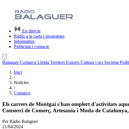
En directe
Ràdio a la carta i programes
Informatius
Publicitat i contacte
Balaguer
Comarca
Lleida
Territori
Esports
Cultura i oci
Societat
Polít
Inici
/
Notícies
/
Comarca
Els carrers de Montgai s'han omplert d'activitats aque
Consorci de Comerç, Artesania i Moda de Catalunya, 
Per
Ràdio Balaguer
21/04/2024