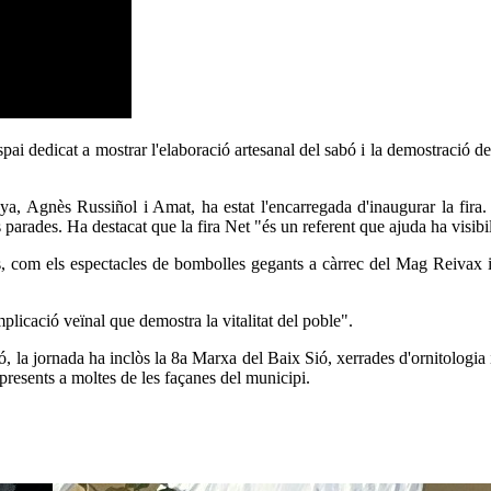
 dedicat a mostrar l'elaboració artesanal del sabó i la demostració dels of
 Agnès Russiñol i Amat, ha estat l'encarregada d'inaugurar la fira. 
s parades. Ha destacat que la fira Net "és un referent que ajuda ha visibil
les, com els espectacles de bombolles gegants a càrrec del Mag Reivax i
licació veïnal que demostra la vitalitat del poble".
ó, la jornada ha inclòs la 8a Marxa del Baix Sió, xerrades d'ornitologia
presents a moltes de les façanes del municipi.