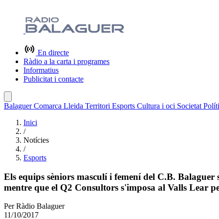
En directe
Ràdio a la carta i programes
Informatius
Publicitat i contacte
Balaguer
Comarca
Lleida
Territori
Esports
Cultura i oci
Societat
Polít
Inici
/
Notícies
/
Esports
Els equips sèniors masculí i femení del C.B. Balaguer
mentre que el Q2 Consultors s'imposa al Valls Lear pe
Per
Ràdio Balaguer
11/10/2017