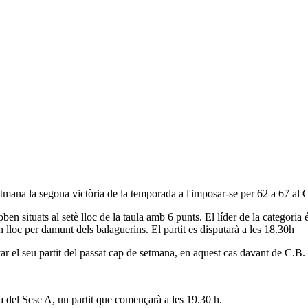
tmana la segona victòria de la temporada a l'imposar-se per 62 a 67 al 
roben situats al setè lloc de la taula amb 6 punts. El líder de la categor
n lloc per damunt dels balaguerins. El partit es disputarà a les 18.30h
r el seu partit del passat cap de setmana, en aquest cas davant de C.B.
ta del Sese A, un partit que començarà a les 19.30 h.