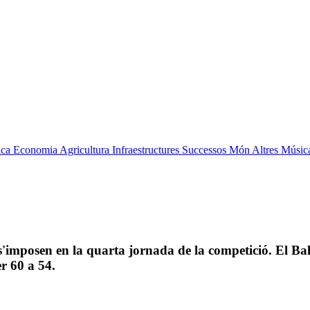
ica
Economia
Agricultura
Infraestructures
Successos
Món
Altres
Músic
 s'imposen en la quarta jornada de la competició. El B
r 60 a 54.