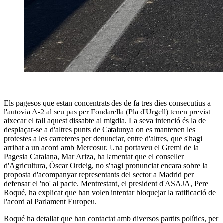
Els pagesos que estan concentrats des de fa tres dies consecutius a
l'autovia A-2 al seu pas per Fondarella (Pla d'Urgell) tenen previst
aixecar el tall aquest dissabte al migdia. La seva intenció és la de
desplaçar-se a d'altres punts de Catalunya on es mantenen les
protestes a les carreteres per denunciar, entre d'altres, que s'hagi
arribat a un acord amb Mercosur. Una portaveu el Gremi de la
Pagesia Catalana, Mar Ariza, ha lamentat que el conseller
d'Agricultura, Òscar Ordeig, no s'hagi pronunciat encara sobre la
proposta d'acompanyar representants del sector a Madrid per
defensar el 'no' al pacte. Mentrestant, el president d'ASAJA, Pere
Roqué, ha explicat que han volen intentar bloquejar la ratificació de
l'acord al Parlament Europeu.
Roqué ha detallat que han contactat amb diversos partits polítics, per