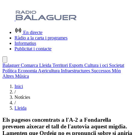
En directe
Ràdio a la carta i programes
Informatius
Publicitat i contacte
Balaguer
Comarca
Lleida
Territori
Esports
Cultura i oci
Societat
Política
Economia
Agricultura
Infraestructures
Successos
Món
Altres
Música
Inici
/
Notícies
/
Lleida
Els pagesos concentrats a l'A-2 a Fondarella
preveuen aixecar el tall de l'autovia aquest migdia.
Lamenten que Ordeig no es pronuncïi sobre si aniria