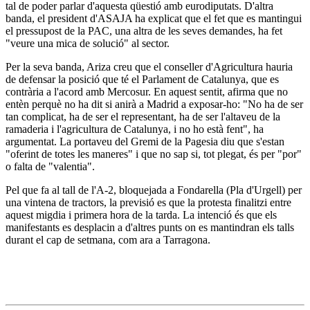
tal de poder parlar d'aquesta qüestió amb eurodiputats. D'altra
banda, el president d'ASAJA ha explicat que el fet que es mantingui
el pressupost de la PAC, una altra de les seves demandes, ha fet
"veure una mica de solució" al sector.
Per la seva banda, Ariza creu que el conseller d'Agricultura hauria
de defensar la posició que té el Parlament de Catalunya, que es
contrària a l'acord amb Mercosur. En aquest sentit, afirma que no
entèn perquè no ha dit si anirà a Madrid a exposar-ho: "No ha de ser
tan complicat, ha de ser el representant, ha de ser l'altaveu de la
ramaderia i l'agricultura de Catalunya, i no ho està fent", ha
argumentat. La portaveu del Gremi de la Pagesia diu que s'estan
"oferint de totes les maneres" i que no sap si, tot plegat, és per "por"
o falta de "valentia".
Pel que fa al tall de l'A-2, bloquejada a Fondarella (Pla d'Urgell) per
una vintena de tractors, la previsió es que la protesta finalitzi entre
aquest migdia i primera hora de la tarda. La intenció és que els
manifestants es desplacin a d'altres punts on es mantindran els talls
durant el cap de setmana, com ara a Tarragona.