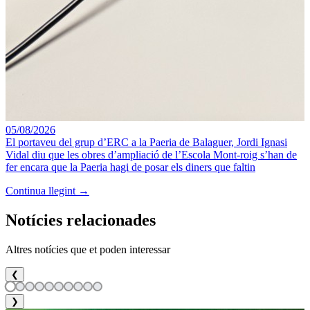
05/08/2026
El portaveu del grup d’ERC a la Paeria de Balaguer, Jordi Ignasi
Vidal diu que les obres d’ampliació de l’Escola Mont-roig s’han de
fer encara que la Paeria hagi de posar els diners que faltin
Continua llegint →
Notícies relacionades
Altres notícies que et poden interessar
❮
❯