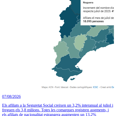
07/08/2026
Els afiliats a la Seguretat Social creixen un 3,2% interanual al juliol i
freguen els 3,8 milions. Totes les comarques registren augments, i
els afiliats de nacionalitat estrangera augmenten un 13,2%