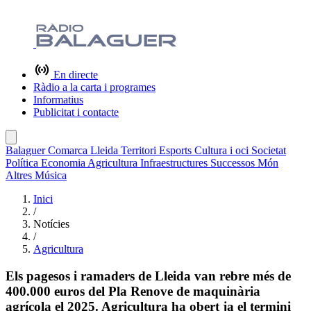
En directe
Ràdio a la carta i programes
Informatius
Publicitat i contacte
Balaguer
Comarca
Lleida
Territori
Esports
Cultura i oci
Societat
Política
Economia
Agricultura
Infraestructures
Successos
Món
Altres
Música
Inici
/
Notícies
/
Agricultura
Els pagesos i ramaders de Lleida van rebre més de
400.000 euros del Pla Renove de maquinària
agrícola el 2025. Agricultura ha obert ja el termini