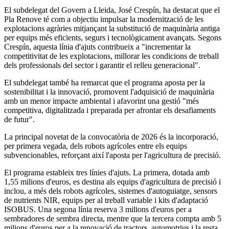
El subdelegat del Govern a Lleida, José Crespín, ha destacat que el
Pla Renove té com a objectiu impulsar la modernització de les
explotacions agràries mitjançant la substitució de maquinària antiga
per equips més eficients, segurs i tecnològicament avançats. Segons
Crespín, aquesta línia d'ajuts contribueix a "incrementar la
competitivitat de les explotacions, millorar les condicions de treball
dels professionals del sector i garantir el relleu generacional".
El subdelegat també ha remarcat que el programa aposta per la
sostenibilitat i la innovació, promovent l'adquisició de maquinària
amb un menor impacte ambiental i afavorint una gestió "més
competitiva, digitalitzada i preparada per afrontar els desafiaments
de futur".
La principal novetat de la convocatòria de 2026 és la incorporació,
per primera vegada, dels robots agrícoles entre els equips
subvencionables, reforçant així l'aposta per l'agricultura de precisió.
El programa estableix tres línies d'ajuts. La primera, dotada amb
1,55 milions d'euros, es destina als equips d'agricultura de precisió i
inclou, a més dels robots agrícoles, sistemes d'autoguiatge, sensors
de nutrients NIR, equips per al treball variable i kits d'adaptació
ISOBUS. Una segona línia reserva 3 milions d'euros per a
sembradores de sembra directa, mentre que la tercera compta amb 5
milions d'euros per a la renovació de tractors, automotrius i la resta