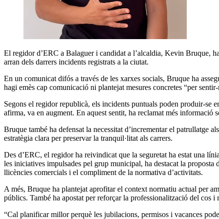
El regidor d’ERC a Balaguer i candidat a l’alcaldia, Kevin Bruque, ha 
arran dels darrers incidents registrats a la ciutat.
En un comunicat difós a través de les xarxes socials, Bruque ha asseg
hagi emès cap comunicació ni plantejat mesures concretes “per sentir
Segons el regidor republicà, els incidents puntuals poden produir-se 
afirma, va en augment. En aquest sentit, ha reclamat més informació so
Bruque també ha defensat la necessitat d’incrementar el patrullatge als 
estratègia clara per preservar la tranquil·litat als carrers.
Des d’ERC, el regidor ha reivindicat que la seguretat ha estat una líni
les iniciatives impulsades pel grup municipal, ha destacat la proposta d
llicències comercials i el compliment de la normativa d’activitats.
A més, Bruque ha plantejat aprofitar el context normatiu actual per amp
públics. També ha apostat per reforçar la professionalització del cos 
“Cal planificar millor perquè les jubilacions, permisos i vacances pode