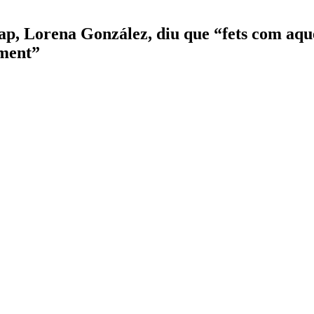
cap, Lorena González, diu que “fets com aque
ament”