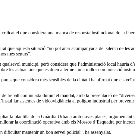
criticat el que considera una manca de resposta institucional de la Paer
urat que aquesta situació “no pot anar acompanyada del silenci de les a
-nos més segurs”.
en qualsevol municipi, però considera que l’administració local hauria
bre les actuacions que es duen a terme i una millor comunicació institu
punts que considera més sensibles de la ciutat i ha afirmat que els veïns
a de treball continuada durant el mandat, amb la presentació de “diverses
’instal·lar sistemes de videovigilància al polígon industrial per prevenir 
liar la plantilla de la Guàrdia Urbana amb noves places, argumentant que 
i millorar la coordinació operativa amb els Mossos d’Esquadra per increm
n dificultar mantenir un bon servei policial”, ha assenyalat.