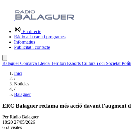
En directe
Ràdio a la carta i programes
Informatius
Publicitat i contacte
Balaguer
Comarca
Lleida
Territori
Esports
Cultura i oci
Societat
Polít
Inici
/
Notícies
/
Balaguer
ERC Balaguer reclama més acció davant l’augment de l
Per
Ràdio Balaguer
18:20 27/05/2026
653 visites