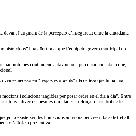
ia davant l’augment de la percepció d’inseguretat entre la ciutadania
dministracions” i ha qüestionat que l’equip de govern municipal no
 d’actuar amb més contundència davant una percepció ciutadana que,
cional.
 i veïnes necessiten “respostes urgents” i la certesa que hi ha una
 mocions i solucions tangibles per posar ordre en el dia a dia”. Entre
robatoris i diverses mesures orientades a reforçar el control de les
ja no existeixen les limitacions anteriors per crear llocs de treball
entar l’eficàcia preventiva.