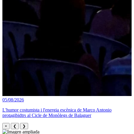
05/08/2026
L'humor costumista i l'energia escènica de Marco Antonio
protagibidtrs al Cicle de Monòlegs de Balaguer
×
❮
❯