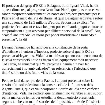
El portaveu del grup d’ERC a Balaguer, Jordi Ignasi Vidal, ha dit
aquest dimecres, al programa Actualitat Plural, que potser no es van
saber interpretar correctament les bases del projecte presentat per la
Paeria en el marc del Pla de Barris, al qual Balaguer aspirava a rebre
una subvenció de 12,5 milions d’euros. Segons ha explicat, “el
projecte tècnicament estava bé, però potser s’hauria pogut contractar
temporalment algun assessor per alliberar personal de la casa”. Ara,
“caldrà analitzar-ne les raons per poder modificar-lo i tornar-lo a
presentar”, ha dit
Davant l’anunci de licitació per a la construcció de la pista
d’atletisme a l’entorn d’Inpacsa, projecte sobre el qual ERC va
presentar al·legacions, Vidal ha manifestat que no estan en contra de
la seva construcció i que es tracta d’un equipament molt necessari.
Tot i això, ha remarcat que “el projecte s’hauria d’haver fet
correctament i no amb calçador”, en referència a l’afectació que
tindrà sobre un dels futurs vials de la zona.
Pel que fa al darrer ple de la Paeria, i al punt presentat sobre la
cessió d’un solar destinat a la construcció de la futura seu dels
Agents Rurals, que es va incorporar a l’ordre del dia amb caràcter
d’urgència, Vidal ha explicat que finalment no va rebre el seu suport
per la manca de temps per estudiar la documentació presentada,
segons també van manifestar des de l’oposició, a més de l’absència