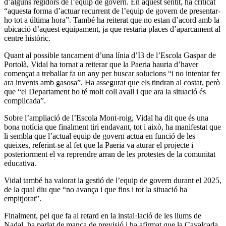
d’alguns regidors de l’equip de govern. En aquest sentit, ha criticat
“aquesta forma d’actuar recurrent de l’equip de govern de presentar-
ho tot a última hora”. També ha reiterat que no estan d’acord amb la
ubicació d’aquest equipament, ja que restaria places d’aparcament al
centre històric.
Quant al possible tancament d’una línia d’I3 de l’Escola Gaspar de
Portolà, Vidal ha tornat a reiterar que la Paeria hauria d’haver
començat a treballar fa un any per buscar solucions “i no intentar fer
ara invents amb gasosa”. Ha assegurat que els tindran al costat, però
que “el Departament ho té molt coll avall i que ara la situació és
complicada”.
Sobre l’ampliació de l’Escola Mont-roig, Vidal ha dit que és una
bona notícia que finalment tiri endavant, tot i això, ha manifestat que
li sembla que l’actual equip de govern actua en funció de les
queixes, referint-se al fet que la Paeria va aturar el projecte i
posteriorment el va reprendre arran de les protestes de la comunitat
educativa.
Vidal també ha valorat la gestió de l’equip de govern durant el 2025,
de la qual diu que “no avança i que fins i tot la situació ha
empitjorat”.
Finalment, pel que fa al retard en la instal·lació de les llums de
Nadal, ha parlat de manca de previsió i ha afirmat que la Cavalcada