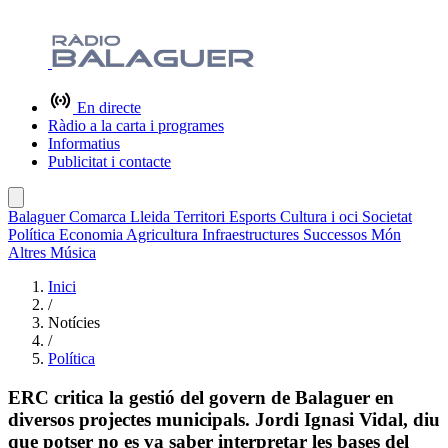
En directe
Ràdio a la carta i programes
Informatius
Publicitat i contacte
Balaguer
Comarca
Lleida
Territori
Esports
Cultura i oci
Societat
Política
Economia
Agricultura
Infraestructures
Successos
Món
Altres
Música
Inici
/
Notícies
/
Política
ERC critica la gestió del govern de Balaguer en
diversos projectes municipals. Jordi Ignasi Vidal, diu
que potser no es va saber interpretar les bases del