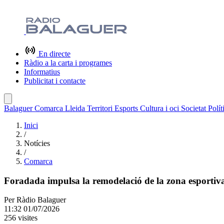
En directe
Ràdio a la carta i programes
Informatius
Publicitat i contacte
Balaguer
Comarca
Lleida
Territori
Esports
Cultura i oci
Societat
Polít
Inici
/
Notícies
/
Comarca
Foradada impulsa la remodelació de la zona esportiv
Per
Ràdio Balaguer
11:32 01/07/2026
256 visites