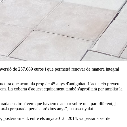
nversió de 257.689 euros i que permetrà renovar de manera integral
ructura que acumula prop de 45 anys d'antiguitat. L'actuació preveu
atzem. La coberta d'aquest equipament també s'aprofitarà per ampliar la
porada ens trobàvem que havíem d'actuar sobre una part diferent, ja
xar-la preparada per als pròxims anys", ha assenyalat.
e, posteriorment, entre els anys 2013 i 2014, va passar a ser de