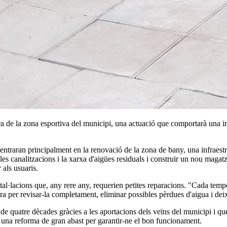
ra de la zona esportiva del municipi, una actuació que comportarà una i
centraran principalment en la renovació de la zona de bany, una infraest
 les canalitzacions i la xarxa d'aigües residuals i construir un nou mag
 als usuaris.
stal·lacions que, any rere any, requerien petites reparacions. "Cada tem
ra per revisar-la completament, eliminar possibles pèrdues d'aigua i dei
de quatre dècades gràcies a les aportacions dels veïns del municipi i qu
ara una reforma de gran abast per garantir-ne el bon funcionament.