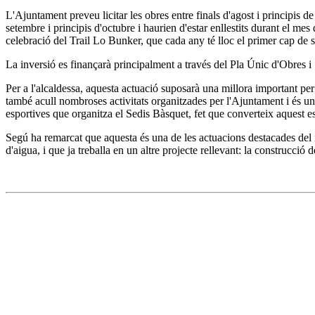
L'Ajuntament preveu licitar les obres entre finals d'agost i principis d
setembre i principis d'octubre i haurien d'estar enllestits durant el me
celebració del Trail Lo Bunker, que cada any té lloc el primer cap de 
La inversió es finançarà principalment a través del Pla Únic d'Obres
Per a l'alcaldessa, aquesta actuació suposarà una millora important pe
també acull nombroses activitats organitzades per l'Ajuntament i és un 
esportives que organitza el Sedis Bàsquet, fet que converteix aquest es
Segú ha remarcat que aquesta és una de les actuacions destacades del 
d'aigua, i que ja treballa en un altre projecte rellevant: la construcc