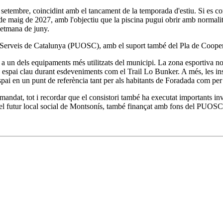
e setembre, coincidint amb el tancament de la temporada d'estiu. Si es co
s de maig de 2027, amb l'objectiu que la piscina pugui obrir amb normalita
setmana de juny.
 i Serveis de Catalunya (PUOSC), amb el suport també del Pla de Cooper
r a un dels equipaments més utilitzats del municipi. La zona esportiva 
espai clau durant esdeveniments com el Trail Lo Bunker. A més, les insta
pai en un punt de referència tant per als habitants de Foradada com per a
mandat, tot i recordar que el consistori també ha executat importants i
ió del futur local social de Montsonís, també finançat amb fons del PUOSC