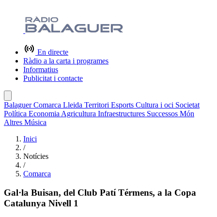
En directe
Ràdio a la carta i programes
Informatius
Publicitat i contacte
Balaguer
Comarca
Lleida
Territori
Esports
Cultura i oci
Societat
Política
Economia
Agricultura
Infraestructures
Successos
Món
Altres
Música
Inici
/
Notícies
/
Comarca
Gal·la Buisan, del Club Patí Térmens, a la Copa
Catalunya Nivell 1