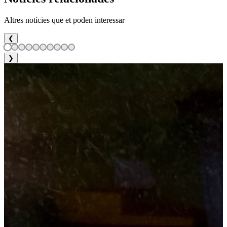
Altres notícies que et poden interessar
❮
❯