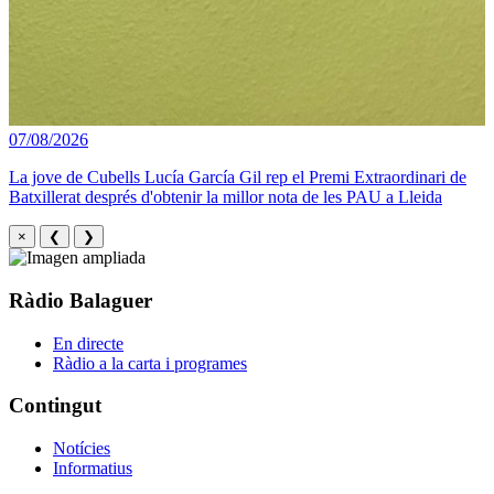
07/08/2026
La jove de Cubells Lucía García Gil rep el Premi Extraordinari de
Batxillerat després d'obtenir la millor nota de les PAU a Lleida
×
❮
❯
Ràdio Balaguer
En directe
Ràdio a la carta i programes
Contingut
Notícies
Informatius