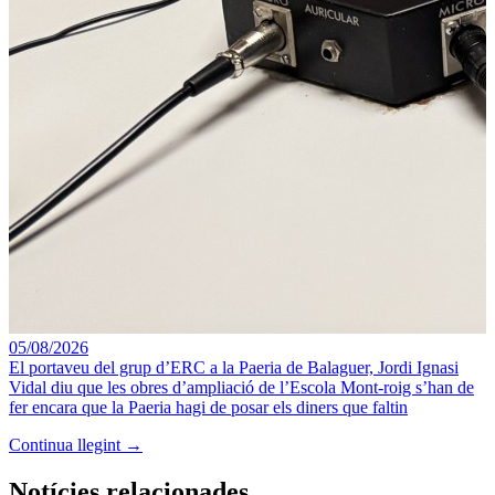
05/08/2026
El portaveu del grup d’ERC a la Paeria de Balaguer, Jordi Ignasi
Vidal diu que les obres d’ampliació de l’Escola Mont-roig s’han de
fer encara que la Paeria hagi de posar els diners que faltin
Continua llegint →
Notícies relacionades