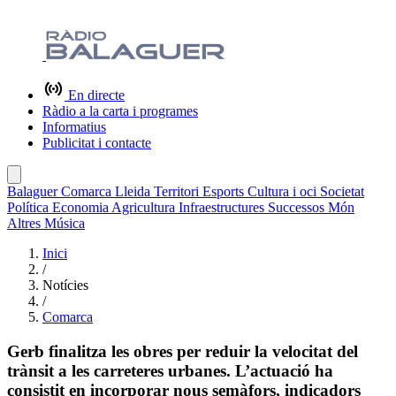
En directe
Ràdio a la carta i programes
Informatius
Publicitat i contacte
Balaguer
Comarca
Lleida
Territori
Esports
Cultura i oci
Societat
Política
Economia
Agricultura
Infraestructures
Successos
Món
Altres
Música
Inici
/
Notícies
/
Comarca
Gerb finalitza les obres per reduir la velocitat del
trànsit a les carreteres urbanes. L’actuació ha
consistit en incorporar nous semàfors, indicadors