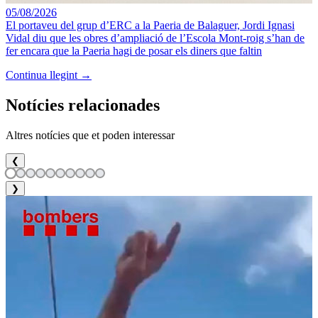
05/08/2026
El portaveu del grup d’ERC a la Paeria de Balaguer, Jordi Ignasi
Vidal diu que les obres d’ampliació de l’Escola Mont-roig s’han de
fer encara que la Paeria hagi de posar els diners que faltin
Continua llegint →
Notícies relacionades
Altres notícies que et poden interessar
❮
❯