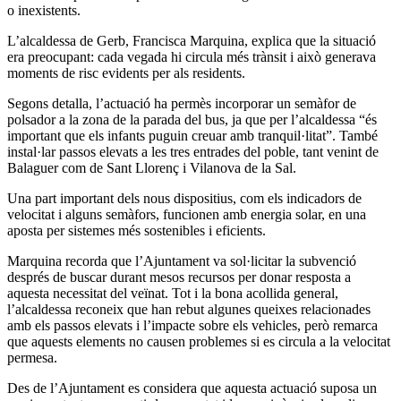
o inexistents.
L’alcaldessa de Gerb, Francisca Marquina, explica que la situació
era preocupant: cada vegada hi circula més trànsit i això generava
moments de risc evidents per als residents.
Segons detalla, l’actuació ha permès incorporar un semàfor de
polsador a la zona de la parada del bus, ja que per l’alcaldessa “és
important que els infants puguin creuar amb tranquil·litat”. També
instal·lar passos elevats a les tres entrades del poble, tant venint de
Balaguer com de Sant Llorenç i Vilanova de la Sal.
Una part important dels nous dispositius, com els indicadors de
velocitat i alguns semàfors, funcionen amb energia solar, en una
aposta per sistemes més sostenibles i eficients.
Marquina recorda que l’Ajuntament va sol·licitar la subvenció
després de buscar durant mesos recursos per donar resposta a
aquesta necessitat del veïnat. Tot i la bona acollida general,
l’alcaldessa reconeix que han rebut algunes queixes relacionades
amb els passos elevats i l’impacte sobre els vehicles, però remarca
que aquests elements no causen problemes si es circula a la velocitat
permesa.
Des de l’Ajuntament es considera que aquesta actuació suposa un