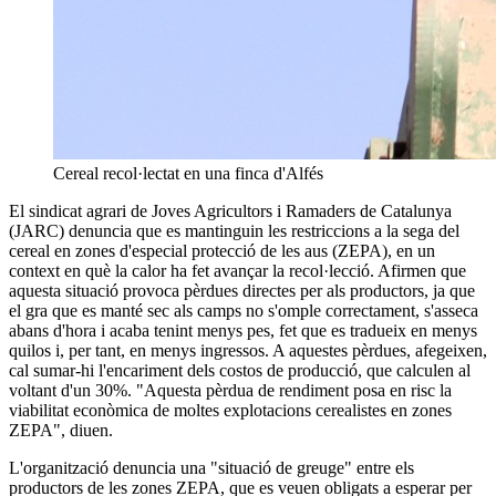
Cereal recol·lectat en una finca d'Alfés
El sindicat agrari de Joves Agricultors i Ramaders de Catalunya
(JARC) denuncia que es mantinguin les restriccions a la sega del
cereal en zones d'especial protecció de les aus (ZEPA), en un
context en què la calor ha fet avançar la recol·lecció. Afirmen que
aquesta situació provoca pèrdues directes per als productors, ja que
el gra que es manté sec als camps no s'omple correctament, s'asseca
abans d'hora i acaba tenint menys pes, fet que es tradueix en menys
quilos i, per tant, en menys ingressos. A aquestes pèrdues, afegeixen,
cal sumar-hi l'encariment dels costos de producció, que calculen al
voltant d'un 30%. "Aquesta pèrdua de rendiment posa en risc la
viabilitat econòmica de moltes explotacions cerealistes en zones
ZEPA", diuen.
L'organització denuncia una "situació de greuge" entre els
productors de les zones ZEPA, que es veuen obligats a esperar per