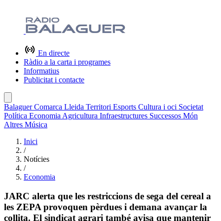
En directe
Ràdio a la carta i programes
Informatius
Publicitat i contacte
Balaguer
Comarca
Lleida
Territori
Esports
Cultura i oci
Societat
Política
Economia
Agricultura
Infraestructures
Successos
Món
Altres
Música
Inici
/
Notícies
/
Economia
JARC alerta que les restriccions de sega del cereal a
les ZEPA provoquen pèrdues i demana avançar la
collita. El sindicat agrari també avisa que mantenir