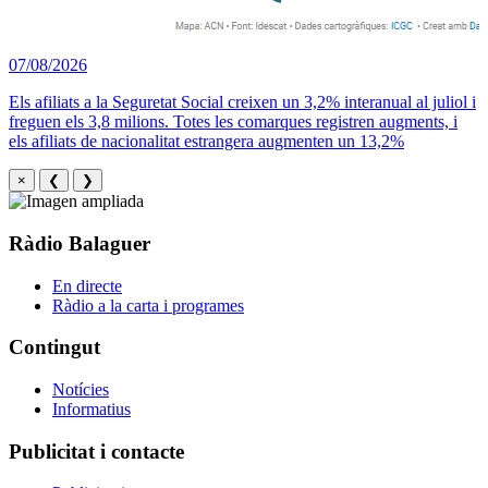
07/08/2026
Els afiliats a la Seguretat Social creixen un 3,2% interanual al juliol i
freguen els 3,8 milions. Totes les comarques registren augments, i
els afiliats de nacionalitat estrangera augmenten un 13,2%
×
❮
❯
Ràdio Balaguer
En directe
Ràdio a la carta i programes
Contingut
Notícies
Informatius
Publicitat i contacte